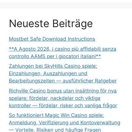
Neueste Beiträge
Mostbet Safe Download Instructions
**A Agosto 2026, i casino più affidabili senza
controllo AAMS per i giocatori italiani**
Zahlungen bei SkyHills Casino spiele:
Einzahlungen, Auszahlungen und
Bearbeitungszeiten — ausführlicher Ratgeber
Richville Casino bonus utan insättning för nya
spelare: fördelar, nackdelar och viktiga
kontroller — fördelar, risker och vanliga frågor
So funktioniert Magic Win Casino spiele:
Anmeldung, Verifizierung und Kontoverwaltung
— Vorteile, Risiken und häufige Fragen