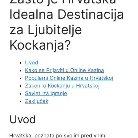
Idealna Destinacija
za Ljubitelje
Kockanja?
Uvod
Kako se Prijaviti u Online Kazina
Popularni Online Kazina u Hrvatskoj
Zakoni o Kockanju u Hrvatskoj
Savjeti za Igranje
Zaključak
Uvod
Hrvatska, poznata po svojim predivnim