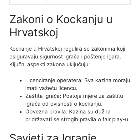
Zakoni o Kockanju u
Hrvatskoj
Kockanje u Hrvatskoj regulira se zakonima koji
osiguravaju sigurnost igrača i poštenje igara.
Ključni aspekti zakona uključuju:
Licenciranje operatera: Sva kazina moraju
imati važeću licencu.
Zaštita igrača: Postoje mjere za zaštitu
igrača od ovisnosti o kockanju.
Obvezna pravila: Kazina su dužna
pridržavati se strogih pravila o fair play-u.
Savjeti za Igranje