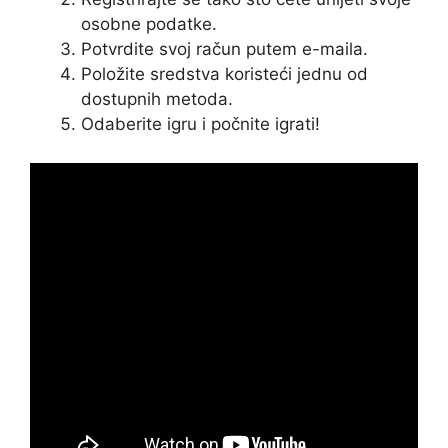
osobne podatke.
Potvrdite svoj račun putem e-maila.
Položite sredstva koristeći jednu od
dostupnih metoda.
Odaberite igru i počnite igrati!