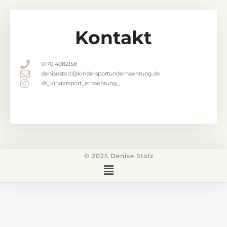
Kontakt
0170 4082158
denisestolz@kindersportundernaehrung.de
ds_kindersport_ernaehrung_
© 2025 Denise Stolz