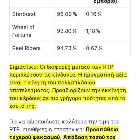
εμπόριο)
Starburst
96,09 %
−0,16 %
Wheel of
92,80 %
−1,18 %
Fortune
Reel Riders
94,73 %
−0,67 %
Σημαντικό: Οι διαφορές μεταξύ των RTP
περιπλέκουν τις κίνδυνες. Η πραγματική αξία
είναι η κίνηση του πολλαπλάσιου
αποτελέσματος. Προσδιορίζουν την εκκίνηση
του κέρδους σε πιο γρήγορα ποότητες από το
εαυτό της.
Για να αξιοποιήσετε καλύτερα την τιμή του
RTP, συνθήκες η στρατηγική:
Προσπάθεια
τυχερού ψεκασμού
,
Απόδοση τοσού του