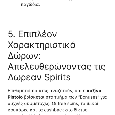
παγώδια.
5. Επιπλέον
Χαρακτηριστικά
Δώρων:
Απελευθερώνοντας τις
Δωρεαν Spirits
Επιθυμητοί παίκτες αναζητούν, και η
καζίνο
Pistolo
βρίσκεται στο τμήμα των “Bonuses” για
συχνές συμμετοχές. Οι free spins, τα ιδικοί
κουπάρες και τα cashback στο δίκτυο