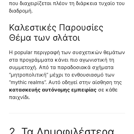
που διαχειρίζεται πλέον τη διάρκεια τυχαίο του
διαδρομή.
Καλεστικές Παρουσίες
Θέμα των σλάτοι
Η popular περιγραφή των συσχετικών θεμάτων
στα προγράμματα κάνει πιο αγωνιστική τη
συμμετοχή. Από τα παραδοσιακά σχήματα
“μητροπολιτική” μέχρι το ενθουσιασμό των
“mythic realms”. Αυτό οδηγεί στην αίσθηση της
κατασκευής αυτόνομης εμπειρίας
σε κάθε
παιχνίδι.
2. Τα Δημοφιλέστερα