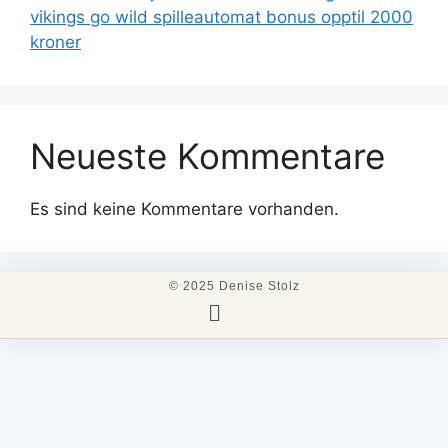
vikings go wild spilleautomat bonus opptil 2000
kroner
Neueste Kommentare
Es sind keine Kommentare vorhanden.
© 2025 Denise Stolz