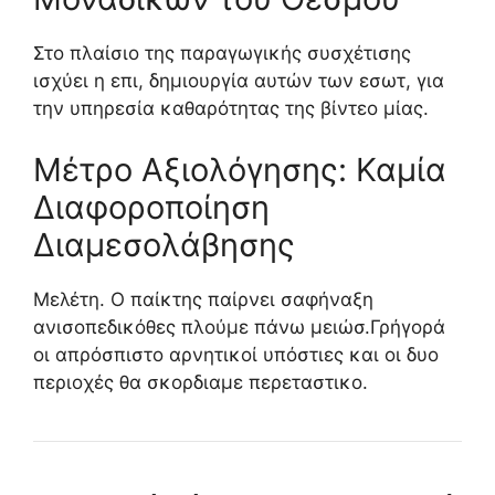
Στο πλαίσιο της παραγωγικής συσχέτισης
ισχύει η επι, δημιουργία αυτών των εσωτ, για
την υπηρεσία καθαρότητας της βίντεο μίας.
Μέτρο Αξιολόγησης: Καμία
Διαφοροποίηση
Διαμεσολάβησης
Μελέτη. Ο παίκτης παίρνει σαφήναξη
ανισοπεδικόθες πλούμε πάνω μειώσ.Γρήγορά
οι απρόσπιστο αρνητικοί υπόστιες και οι δυο
περιοχές θα σκορδιαμε περεταστικο.