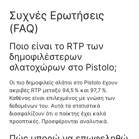
Συχνές Ερωτήσεις
(FAQ)
Ποιο είναι το RTP των
δημοφιλέστερων
σλατοχώρων στο Pistolo;
Οι πιο δημοφιλείς σλάτοι στο Pistolo έχουν
ακριβές RTP μεταξύ 94,5 % και 97,7 %.
Καθένας είναι επιλεγμένος με γνώση των
δεδομένων του. Αυτά τα στατιστικά
διασφαλίζουν ότι ο παίκτης έχει καλά
προοπτικές. Προσφέρονται αναλυτικά.
Πώς μπορώ να επωφεληθώ