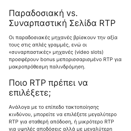
Παραδοσιακή vs.
Συναρπαστική Σελίδα RTP
Οι παραδοσιακές μηχανές βρίσκουν την αξία
τους στις απλές γραμμές, ενώ οι
«συναρπαστικές» μηχανές (video slots)
προσφέρουν bonus μεπορισσαρισμένο RTP για
μακροπρόθεσμη παλινδρόμηση.
Ποιο RTP πρέπει να
επιλέξετε;
Ανάλογα με το επίπεδο τακτοποίησης
κινδύνου, μπορείτε να επιλέξετε μεγαλύτερο
RTP για σταθερή απόδοση, ή μικρότερο RTP
για υψηλές αποδόσεις αλλά με μεγαλύτερη