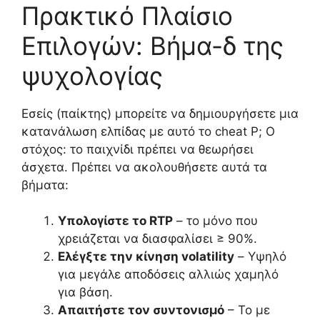
Πρακτικό Πλαίσιο
Επιλογών: Βήμα-δ της
ψυχολογίας
Εσείς (παίκτης) μπορείτε να δημιουργήσετε μια
κατανάλωση ελπίδας με αυτό το cheat P; Ο
στόχος: το παιχνίδι πρέπει να θεωρήσει
άσχετα. Πρέπει να ακολουθήσετε αυτά τα
βήματα:
Υπολογίστε το RTP
– το μόνο που
χρειάζεται να διασφαλίσει ≥ 90%.
Ελέγξτε την κίνηση volatility
– Υψηλό
για μεγάλε αποδόσεις αλλιώς χαμηλό
για βάση.
Απαιτήστε τον συντονισμό
– Το με