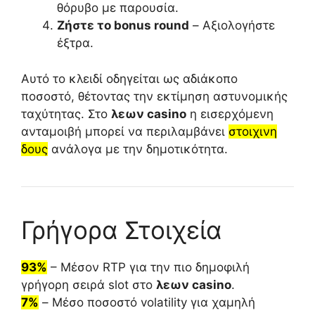
θόρυβο με παρουσία.
Ζήστε το bonus round
– Αξιολογήστε
έξτρα.
Αυτό το κλειδί οδηγείται ως αδιάκοπο
ποσοστό, θέτοντας την εκτίμηση αστυνομικής
ταχύτητας. Στο
λεων casino
η εισερχόμενη
ανταμοιβή μπορεί να περιλαμβάνει
στοιχινη
δους
ανάλογα με την δημοτικότητα.
Γρήγορα Στοιχεία
93%
– Μέσον RTP για την πιο δημοφιλή
γρήγορη σειρά slot στο
λεων casino
.
7%
– Μέσο ποσοστό volatility για χαμηλή