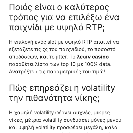
Ποιός είναι ο καλύτερος
τρόπος για να επιλέξω ένα
παιχνίδι με υψηλό RTP;
Η επιλογή ενός slot με υψηλό RTP απαιτεί να
εξετάζετε τις ςς του παιχνιδιού, το ποσοστό
αποδόσεων, και το jitter. Το
λεων casino
παραθέτει λίστα των top 10 με 100% data.
Ανατρέξτε στις παραμετρικές του τιμώ!
Πώς επηρεάζει η volatility
την πιθανότητα νίκης;
Η χαμηλή volatility φέρνει συχνές, μικρές
νίκες, μέτρια volatility συνδυάσει μόνες μενού
και υψηλή volatility προσφέρει μεγάλη, καλά