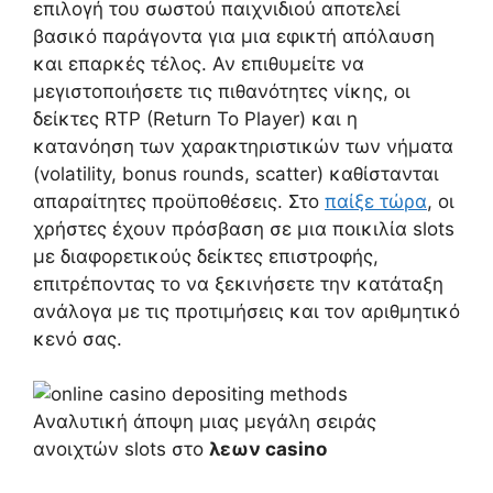
επιλογή του σωστού παιχνιδιού αποτελεί
βασικό παράγοντα για μια εφικτή απόλαυση
και επαρκές τέλος. Αν επιθυμείτε να
μεγιστοποιήσετε τις πιθανότητες νίκης, οι
δείκτες RTP (Return To Player) και η
κατανόηση των χαρακτηριστικών των νήματα
(volatility, bonus rounds, scatter) καθίστανται
απαραίτητες προϋποθέσεις. Στο
παίξε τώρα
, οι
χρήστες έχουν πρόσβαση σε μια ποικιλία slots
με διαφορετικούς δείκτες επιστροφής,
επιτρέποντας το να ξεκινήσετε την κατάταξη
ανάλογα με τις προτιμήσεις και τον αριθμητικό
κενό σας.
Αναλυτική άποψη μιας μεγάλη σειράς
ανοιχτών slots στο
λεων casino