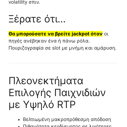
volatility σπιν.
Ξέρατε ότι…
Θα μπορούσατε να βρείτε jackpot όταν
οι
πηγές ανέβηκαν ένα ή πάνω ρόλα.
Πουριζογραφία σε slot με μνήμη και αμάρυση.
Πλεονεκτήματα
Επιλογής Παιχνιδιών
με Υψηλό RTP
Βελτιωμένη μακροπρόθεσμη απόδοση
Πιθανότητα κερδίσματος σε λιγότερες