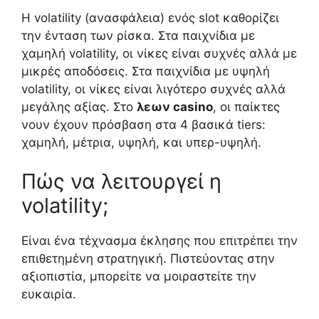
Η volatility (ανασφάλεια) ενός slot καθορίζει
την ένταση των ρίσκα. Στα παιχνίδια με
χαμηλή volatility, οι νίκες είναι συχνές αλλά με
μικρές αποδόσεις. Στα παιχνίδια με υψηλή
volatility, οι νίκες είναι λιγότερο συχνές αλλά
μεγάλης αξίας. Στο
λεων casino
, οι παίκτες
νουν έχουν πρόσβαση στα 4 βασικά tiers:
χαμηλή, μέτρια, υψηλή, και υπερ-υψηλή.
Πώς να λειτουργεί η
volatility;
Είναι ένα τέχνασμα έκλησης που επιτρέπει την
επιθετημένη στρατηγική. Πιστεύοντας στην
αξιοπιστία, μπορείτε να μοιραστείτε την
ευκαιρία.