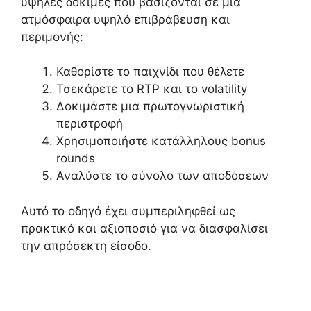
υψηλές δοκιμές που βασίζονται σε μια
ατμόσφαιρα υψηλό επιβράβευση και
περιμονής:
Καθορίστε το παιχνίδι που θέλετε
Τσεκάρετε το RTP και το volatility
Δοκιμάστε μια πρωτογνωριστική
περιστροφή
Χρησιμοποιήστε κατάλληλους bonus
rounds
Αναλύστε το σύνολο των αποδόσεων
Αυτό το οδηγό έχει συμπεριληφθεί ως
πρακτικό και αξιοποσιό για να διασφαλίσει
την απρόσεκτη είσοδο.