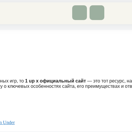
ных игр, то
1 up x официальный сайт
— это тот ресурс, на
жу о ключевых особенностях сайта, его преимуществах и от
wn Under