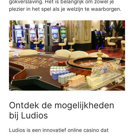
gokverslaving. Het is belangrijk om zowel je
plezier in het spel als je welzijn te waarborgen.
Ontdek de mogelijkheden
bij Ludios
Ludios is een innovatief online casino dat