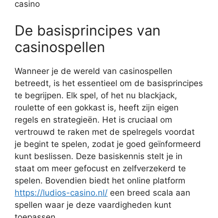
casino
De basisprincipes van
casinospellen
Wanneer je de wereld van casinospellen
betreedt, is het essentieel om de basisprincipes
te begrijpen. Elk spel, of het nu blackjack,
roulette of een gokkast is, heeft zijn eigen
regels en strategieën. Het is cruciaal om
vertrouwd te raken met de spelregels voordat
je begint te spelen, zodat je goed geïnformeerd
kunt beslissen. Deze basiskennis stelt je in
staat om meer gefocust en zelfverzekerd te
spelen. Bovendien biedt het online platform
https://ludios-casino.nl/
een breed scala aan
spellen waar je deze vaardigheden kunt
toepassen.