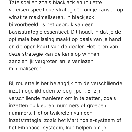
Tafelspellen zoals blackjack en roulette
vereisen specifieke strategieën om je kansen op
winst te maximaliseren. In blackjack
bijvoorbeeld, is het gebruik van een
basisstrategie essentieel. Dit houdt in dat je de
optimale beslissing maakt op basis van je hand
en de open kaart van de dealer. Het leren van
deze strategie kan de kans op winnen
aanzienlijk vergroten en je verliezen
minimaliseren.
Bij roulette is het belangrijk om de verschillende
inzetmogelijkheden te begrijpen. Er zijn
verschillende manieren om in te zetten, zoals
inzetten op kleuren, nummers of groepen
nummers. Het ontwikkelen van een
inzetstrategie, zoals het Martingale-systeem of
het Fibonacci-systeem, kan helpen om je