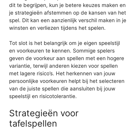
dit te begrijpen, kun je betere keuzes maken en
je strategieën afstemmen op de kansen van het
spel. Dit kan een aanzienlijk verschil maken in je
winsten en verliezen tijdens het spelen.
Tot slot is het belangrijk om je eigen speelstijl
en voorkeuren te kennen. Sommige spelers
geven de voorkeur aan spellen met een hogere
variantie, terwijl anderen kiezen voor spellen
met lagere risico’s. Het herkennen van jouw
persoonlijke voorkeuren helpt bij het selecteren
van de juiste spellen die aansluiten bij jouw
speelstijl en risicotolerantie.
Strategieën voor
tafelspellen