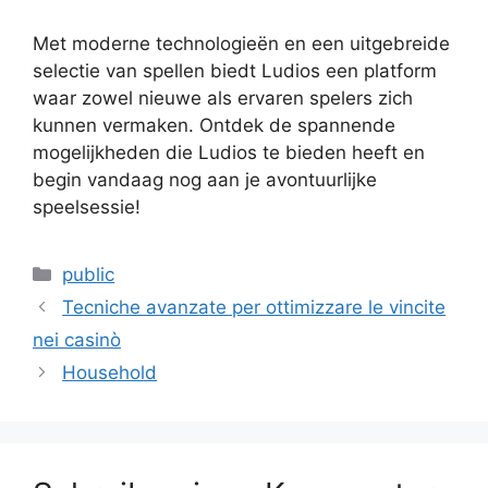
Met moderne technologieën en een uitgebreide
selectie van spellen biedt Ludios een platform
waar zowel nieuwe als ervaren spelers zich
kunnen vermaken. Ontdek de spannende
mogelijkheden die Ludios te bieden heeft en
begin vandaag nog aan je avontuurlijke
speelsessie!
public
Tecniche avanzate per ottimizzare le vincite
nei casinò
Household