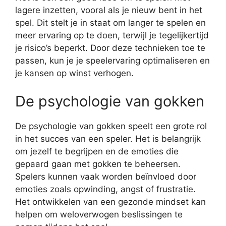
lagere inzetten, vooral als je nieuw bent in het
spel. Dit stelt je in staat om langer te spelen en
meer ervaring op te doen, terwijl je tegelijkertijd
je risico’s beperkt. Door deze technieken toe te
passen, kun je je speelervaring optimaliseren en
je kansen op winst verhogen.
De psychologie van gokken
De psychologie van gokken speelt een grote rol
in het succes van een speler. Het is belangrijk
om jezelf te begrijpen en de emoties die
gepaard gaan met gokken te beheersen.
Spelers kunnen vaak worden beïnvloed door
emoties zoals opwinding, angst of frustratie.
Het ontwikkelen van een gezonde mindset kan
helpen om weloverwogen beslissingen te