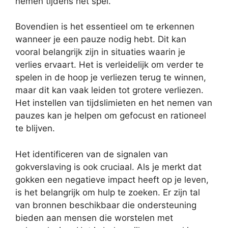
nemen tijdens het spel.
Bovendien is het essentieel om te erkennen
wanneer je een pauze nodig hebt. Dit kan
vooral belangrijk zijn in situaties waarin je
verlies ervaart. Het is verleidelijk om verder te
spelen in de hoop je verliezen terug te winnen,
maar dit kan vaak leiden tot grotere verliezen.
Het instellen van tijdslimieten en het nemen van
pauzes kan je helpen om gefocust en rationeel
te blijven.
Het identificeren van de signalen van
gokverslaving is ook cruciaal. Als je merkt dat
gokken een negatieve impact heeft op je leven,
is het belangrijk om hulp te zoeken. Er zijn tal
van bronnen beschikbaar die ondersteuning
bieden aan mensen die worstelen met