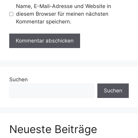
Name, E-Mail-Adresse und Website in
diesem Browser für meinen nächsten
Kommentar speichern.
Suchen
Suchen
Neueste Beiträge