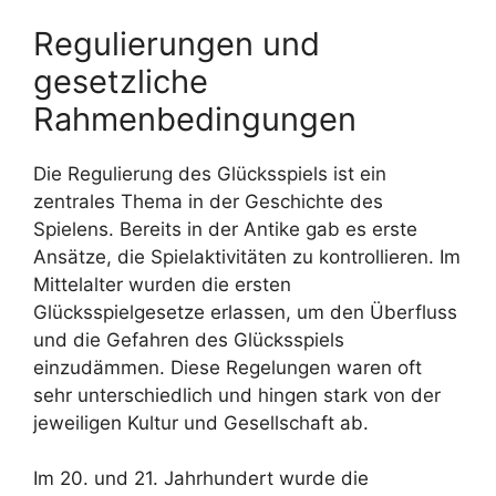
Regulierungen und
gesetzliche
Rahmenbedingungen
Die Regulierung des Glücksspiels ist ein
zentrales Thema in der Geschichte des
Spielens. Bereits in der Antike gab es erste
Ansätze, die Spielaktivitäten zu kontrollieren. Im
Mittelalter wurden die ersten
Glücksspielgesetze erlassen, um den Überfluss
und die Gefahren des Glücksspiels
einzudämmen. Diese Regelungen waren oft
sehr unterschiedlich und hingen stark von der
jeweiligen Kultur und Gesellschaft ab.
Im 20. und 21. Jahrhundert wurde die