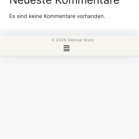
Es sind keine Kommentare vorhanden.
© 2025 Denise Stolz