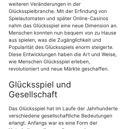
weiteren Veränderungen in der
Glücksspielbranche. Mit der Erfindung von
Spielautomaten und später Online-Casinos
nahm das Glücksspiel eine neue Dimension an.
Menschen konnten nun bequem von zu Hause
aus spielen, was die Zugänglichkeit und
Popularität des Glücksspiels enorm steigerte.
Diese Entwicklungen haben die Art und Weise,
wie Menschen Glücksspiel erleben,
revolutioniert und neue Märkte geschaffen.
Glücksspiel und
Gesellschaft
Das Glücksspiel hat im Laufe der Jahrhunderte
verschiedene gesellschaftliche Bedeutungen
erlangt. Anfangs war es eine Form der