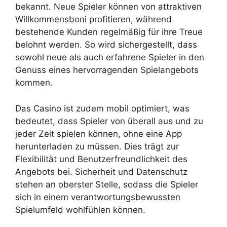
bekannt. Neue Spieler können von attraktiven
Willkommensboni profitieren, während
bestehende Kunden regelmäßig für ihre Treue
belohnt werden. So wird sichergestellt, dass
sowohl neue als auch erfahrene Spieler in den
Genuss eines hervorragenden Spielangebots
kommen.
Das Casino ist zudem mobil optimiert, was
bedeutet, dass Spieler von überall aus und zu
jeder Zeit spielen können, ohne eine App
herunterladen zu müssen. Dies trägt zur
Flexibilität und Benutzerfreundlichkeit des
Angebots bei. Sicherheit und Datenschutz
stehen an oberster Stelle, sodass die Spieler
sich in einem verantwortungsbewussten
Spielumfeld wohlfühlen können.