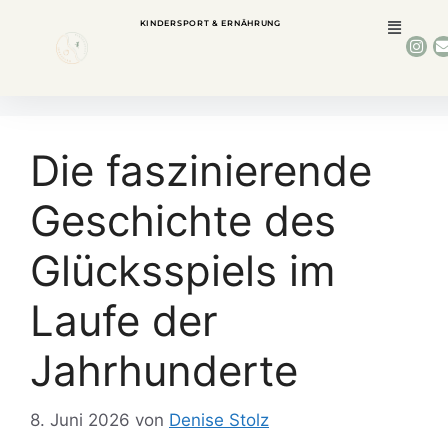
KINDERSPORT & ERNÄHRUNG
Die faszinierende
Geschichte des
Glücksspiels im
Laufe der
Jahrhunderte
8. Juni 2026
von
Denise Stolz