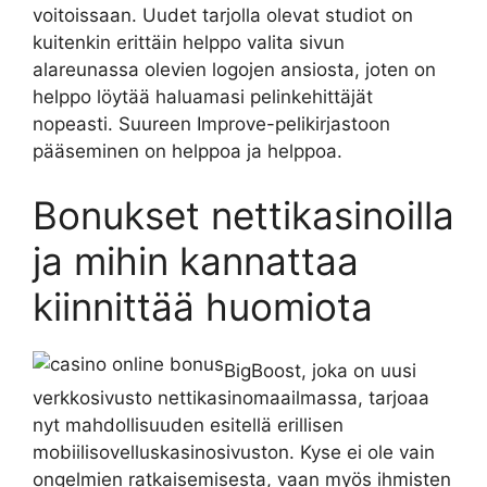
voitoissaan. Uudet tarjolla olevat studiot on
kuitenkin erittäin helppo valita sivun
alareunassa olevien logojen ansiosta, joten on
helppo löytää haluamasi pelinkehittäjät
nopeasti. Suureen Improve-pelikirjastoon
pääseminen on helppoa ja helppoa.
Bonukset nettikasinoilla
ja mihin kannattaa
kiinnittää huomiota
BigBoost, joka on uusi
verkkosivusto nettikasinomaailmassa, tarjoaa
nyt mahdollisuuden esitellä erillisen
mobiilisovelluskasinosivuston. Kyse ei ole vain
ongelmien ratkaisemisesta, vaan myös ihmisten