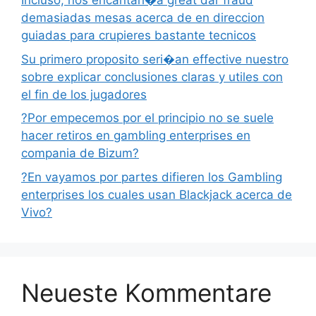
Incluso, nos encantari�a great dar fraud
demasiadas mesas acerca de en direccion
guiadas para crupieres bastante tecnicos
Su primero proposito seri�an effective nuestro
sobre explicar conclusiones claras y utiles con
el fin de los jugadores
?Por empecemos por el principio no se suele
hacer retiros en gambling enterprises en
compania de Bizum?
?En vayamos por partes difieren los Gambling
enterprises los cuales usan Blackjack acerca de
Vivo?
Neueste Kommentare