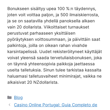
Bonukseen sisältyy upea 100 %:n täydennys,
joten voit voittaa paljon, ja 500 ilmaiskierrosta,
ja se on saatavilla yhdellä panoksella alkaen
vain 20 dollarista. Viikoittaiset turnaukset
perustuvat parhaaseen yksittäisen
pyöräytyksen voittosummaan, ja päivittäin saat
palkintoja, joilla on oikean rahan vivahde
karsintapelissä. Uudet rekisteröityneet käyttäjät
voivat yleensä saada tervetuliaisbonuksen, joka
on täynnä yhteensopivia paikkoja jaettaessa
useita talletuksia. Sinun tulee tarkistaa kassalta
haluamasi talletusvaiheet minimirajat, vaikka ne
alkaisivat 20 NZdollarista.
Blog
Casino Online Portugal: Guia Completo de