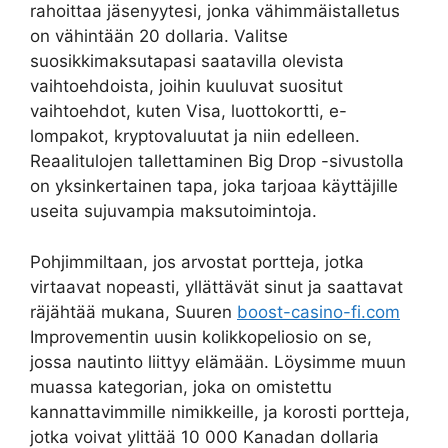
rahoittaa jäsenyytesi, jonka vähimmäistalletus
on vähintään 20 dollaria. Valitse
suosikkimaksutapasi saatavilla olevista
vaihtoehdoista, joihin kuuluvat suositut
vaihtoehdot, kuten Visa, luottokortti, e-
lompakot, kryptovaluutat ja niin edelleen.
Reaalitulojen tallettaminen Big Drop -sivustolla
on yksinkertainen tapa, joka tarjoaa käyttäjille
useita sujuvampia maksutoimintoja.
Pohjimmiltaan, jos arvostat portteja, jotka
virtaavat nopeasti, yllättävät sinut ja saattavat
räjähtää mukana, Suuren
boost-casino-fi.com
Improvementin uusin kolikkopeliosio on se,
jossa nautinto liittyy elämään. Löysimme muun
muassa kategorian, joka on omistettu
kannattavimmille nimikkeille, ja korosti portteja,
jotka voivat ylittää 10 000 Kanadan dollaria