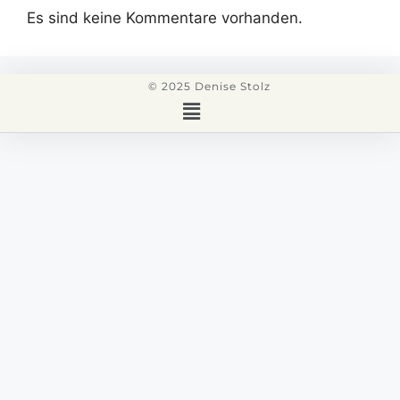
Es sind keine Kommentare vorhanden.
© 2025 Denise Stolz