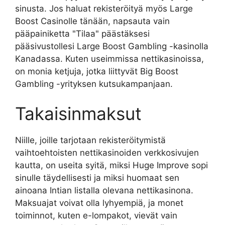
sinusta. Jos haluat rekisteröityä myös Large
Boost Casinolle tänään, napsauta vain
pääpainiketta "Tilaa" päästäksesi
pääsivustollesi Large Boost Gambling -kasinolla
Kanadassa. Kuten useimmissa nettikasinoissa,
on monia ketjuja, jotka liittyvät Big Boost
Gambling -yrityksen kutsukampanjaan.
Takaisinmaksut
Niille, joille tarjotaan rekisteröitymistä
vaihtoehtoisten nettikasinoiden verkkosivujen
kautta, on useita syitä, miksi Huge Improve sopi
sinulle täydellisesti ja miksi huomaat sen
ainoana Intian listalla olevana nettikasinona.
Maksuajat voivat olla lyhyempiä, ja monet
toiminnot, kuten e-lompakot, vievät vain