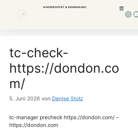
KINDERSPORT & ERNÄHRUNG
tc-check-
https://dondon.co
m/
5. Juni 2026
von
Denise Stolz
tc-manager precheck https://dondon.com/ –
https://dondon.com