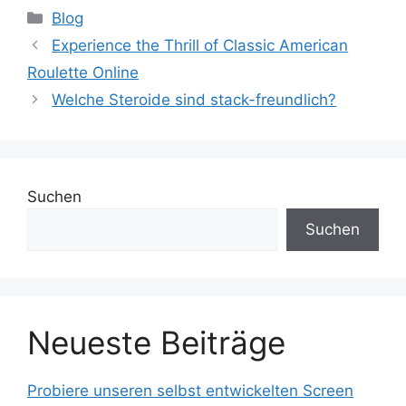
Blog
Experience the Thrill of Classic American
Roulette Online
Welche Steroide sind stack-freundlich?
Suchen
Suchen
Neueste Beiträge
Probiere unseren selbst entwickelten Screen