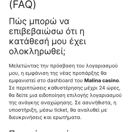
(FAQ)
Πώς μπορώ να
επιβεβαιώσω ότι η
κατάθεσή μου έχει
ολοκληρωθεί;
Μελετώντας την πρόσβαση του λογαριασμού
μου, η εμφάνιση της νέας προπάρξης θα
εμφανιστεί στο dashboard του
Malina casino
.
Σε περιπτώσεις καθυστέρησης μέχρι 24 ώρες,
θα δείτε μια ειδοποίηση επιλογής λογαριασμού
της ανάγκης αναχώρησης. Σε ασυνήθιστα, η
υποστήριξη, μέσω ticket, θα αναλυθεί με
διευκρινήσεις και ερωτήματα.