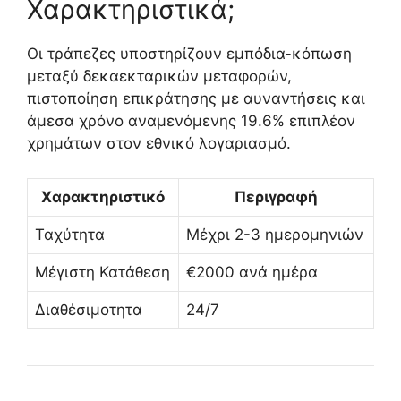
Χαρακτηριστικά;
Οι τράπεζες υποστηρίζουν εμπόδια-κόπωση
μεταξύ δεκαεκταρικών μεταφορών,
πιστοποίηση επικράτησης με αυναντήσεις και
άμεσα χρόνο αναμενόμενης 19.6% επιπλέον
χρημάτων στον εθνικό λογαριασμό.
Χαρακτηριστικό
Περιγραφή
Ταχύτητα
Μέχρι 2-3 ημερομηνιών
Μέγιστη Κατάθεση
€2000 ανά ημέρα
Διαθέσιμοτητα
24/7