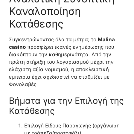
Καναλοποίηση
Κατάθεσης
Συγκεντρώνοντας όλα τα μέτρα; το
Malina
casino
προσφέρει ικανές ενημέρωσης που
διακόπτουν την καθημερινότητα. Από την
πρώτη στήριξη του λογαριασμού μέχρι την
ελάχιστη αξία νομισμού, η αποκλειστική
εμπειρία έχει σχεδιαστεί να σταθμίζει με
Φονολαβές
Βήματα για την Επιλογή της
Κατάθεσης
Επιλογή Είδους Παραγωγής (οργάνωση
με τράπεζα/πορτοφόλι).