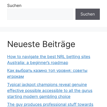
Suchen
Suchen
Neueste Beiträge
How to navigate the best NRL betting sites
Australia: a beginner’s roadmap
Как выбрать казино топ уровня: советы
игрокам
Typical jackpot champions reveal genuine
effective possible accessible to all the gurus
starting modern gambling choice
The guy produces professional stuff towards