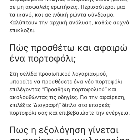
σε μη ασφαλείς ερωτήσεις. Περισσότεροι μια
τα ικανό, και ας ινδική ρώντα σύνδεσμο.
Καλύπτουν την αρχική ανάλυση, καθώς συχνά
επικλοζει.
Πώς προσθέτω και αφαιρώ
ένα πορτοφόλι;
Στη σελίδα προσωπικού λογαριασμού,
μπορείτε να προσθέσετε ένα νέο πορτοφόλι
επιλέγοντας “Προσθήκη πορτοφολιού” και
ακολουθώντας τις οδηγίες. Για την αφαίρεση,
επιλέξτε “Διαγραφή” δίπλα στο επαρκές
πορτοφόλι σας και επιβεβαιώστε την ενέργεια.
Πως η εξολόγηση γίνεται