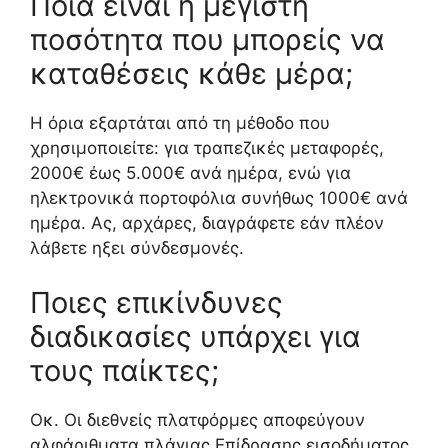
Ποια είναι η μέγιστη
ποσότητα που μπορείς να
καταθέσεις κάθε μέρα;
Η όρια εξαρτάται από τη μέθοδο που
χρησιμοποιείτε: για τραπεζικές μεταφορές,
2000€ έως 5.000€ ανά ημέρα, ενώ για
ηλεκτρονικά πορτοφόλια συνήθως 1000€ ανά
ημέρα. Ας, αρχάρες, διαγράφετε εάν πλέον
λάβετε ηξει σύνδεσμονές.
Ποιες επικίνδυνες
διαδικασίες υπάρχει για
τους παίκτες;
Οκ. Οι διεθνείς πλατφόρμες αποφεύγουν
αλφάριθματα πλάγιας Επίδρασης εισοδήματος