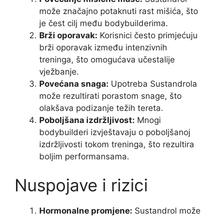
može značajno potaknuti rast mišića, što
je čest cilj među bodybuilderima.
Brži oporavak:
Korisnici često primjećuju
brži oporavak između intenzivnih
treninga, što omogućava učestalije
vježbanje.
Povećana snaga:
Upotreba Sustandrola
može rezultirati porastom snage, što
olakšava podizanje težih tereta.
Poboljšana izdržljivost:
Mnogi
bodybuilderi izvještavaju o poboljšanoj
izdržljivosti tokom treninga, što rezultira
boljim performansama.
Nuspojave i rizici
Hormonalne promjene:
Sustandrol može