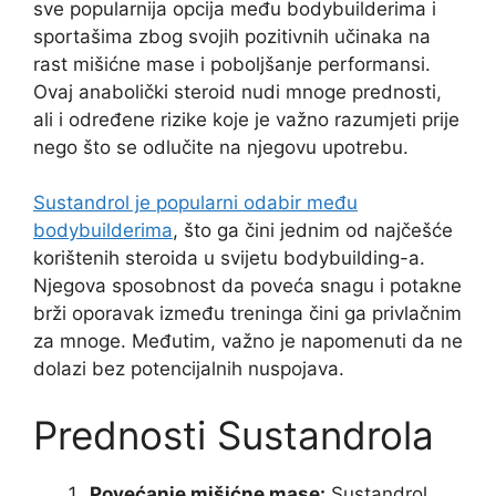
sve popularnija opcija među bodybuilderima i
sportašima zbog svojih pozitivnih učinaka na
rast mišićne mase i poboljšanje performansi.
Ovaj anabolički steroid nudi mnoge prednosti,
ali i određene rizike koje je važno razumjeti prije
nego što se odlučite na njegovu upotrebu.
Sustandrol je popularni odabir među
bodybuilderima
, što ga čini jednim od najčešće
korištenih steroida u svijetu bodybuilding-a.
Njegova sposobnost da poveća snagu i potakne
brži oporavak između treninga čini ga privlačnim
za mnoge. Međutim, važno je napomenuti da ne
dolazi bez potencijalnih nuspojava.
Prednosti Sustandrola
Povećanje mišićne mase:
Sustandrol