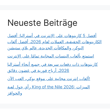
Neueste Beiträge
أفضل 5 كازينوهات على الإنترنت في أستراليا: أفضل
الكازينوهات الحقيقية، العملات لعام 2026، أفضل ألعاب
البوكر، والمكافآت الجديدة، عالم بلاي ستيشن
استمتع بألعاب البنسات المجانية تمامًا على الإنترنت
كازينوهات ذات دفعات سريعة في جميع أنحاء أستراليا
2026، أرباح فورية في غضون دقائق
ألعاب إنترنت مجانية على موقع بوكي، العب الآن!
رأي حول لعبة King of the Nile 2026: الميزات
والحوافز