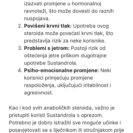
izazvati promjene u hormonalnoj
ravnoteži, što može dovesti do raznih
nuspojava.
Povišeni krvni tlak:
Upotreba ovog
steroida može povećati krvni tlak, što
predstavlja rizik za neke korisnike.
Problemi s jetrom:
Postoji rizik od
oštećenja jetre prilikom dugotrajne
upotrebe Sustandrola.
Psiho-emocionalne promjene:
Neki
korisnici primjećuju promjene
raspoloženja, uključujući iritabilnost i
agresivnost.
Kao i kod svih anaboličkih steroida, važno je
pristupiti koristi Sustandrola s oprezom.
Potrebno je dobro istražiti sve moguće učinke i
posavjetovati se s liječnikom ili stručnjakom prije