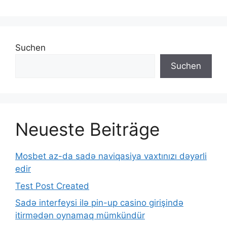
Suchen
Suchen
Neueste Beiträge
Mosbet az-da sadə naviqasiya vaxtınızı dəyərli
edir
Test Post Created
Sadə interfeysi ilə pin-up casino girişində
itirmədən oynamaq mümkündür