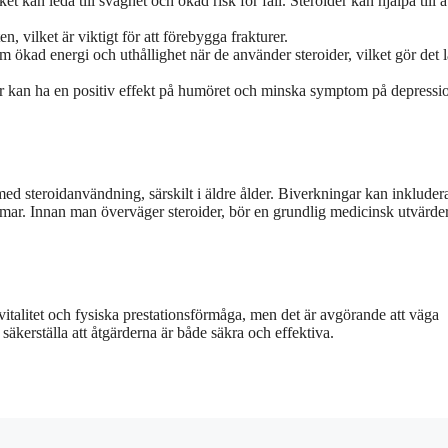
kan leda till svaghet och ökad risk för fall. Steroider kan hjälpa till a
en, vilket är viktigt för att förebygga frakturer.
ökad energi och uthållighet när de använder steroider, vilket gör det l
der kan ha en positiv effekt på humöret och minska symptom på depressi
 med steroidanvändning, särskilt i äldre ålder. Biverkningar kan inkluder
omar. Innan man överväger steroider, bör en grundlig medicinsk utvärde
 vitalitet och fysiska prestationsförmåga, men det är avgörande att väga
 säkerställa att åtgärderna är både säkra och effektiva.