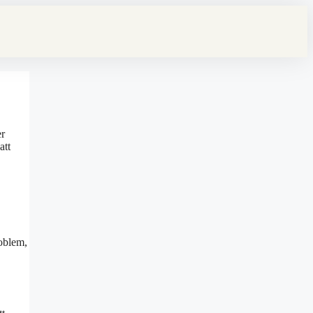
er
att
roblem,