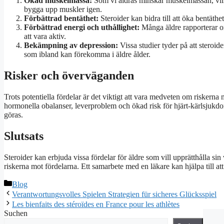
Ökad muskelmassa:
Som vi åldras minskar muskelmassan, vilket 
bygga upp muskler igen.
Förbättrad bentäthet:
Steroider kan bidra till att öka bentäthet
Förbättrad energi och uthållighet:
Många äldre rapporterar om 
att vara aktiv.
Bekämpning av depression:
Vissa studier tyder på att steroi
som ibland kan förekomma i äldre ålder.
Risker och överväganden
Trots potentiella fördelar är det viktigt att vara medveten om riskerna
hormonella obalanser, leverproblem och ökad risk för hjärt-kärlsjukd
göras.
Slutsats
Steroider kan erbjuda vissa fördelar för äldre som vill upprätthålla sin
riskerna mot fördelarna. Ett samarbete med en läkare kan hjälpa till att
Blog
Verantwortungsvolles Spielen Strategien für sicheres Glücksspiel
Les bienfaits des stéroïdes en France pour les athlètes
Suchen