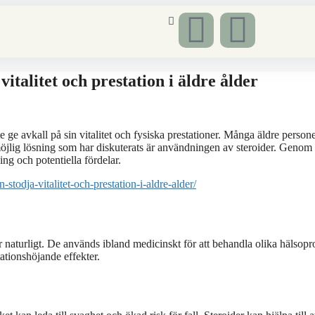
italitet och prestation i äldre ålder
te ge avkall på sin vitalitet och fysiska prestationer. Många äldre person
En möjlig lösning som har diskuterats är användningen av steroider. Genom 
g och potentiella fördelar.
stodja-vitalitet-och-prestation-i-aldre-alder/
 naturligt. De används ibland medicinskt för att behandla olika hälsop
ationshöjande effekter.