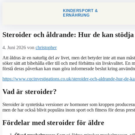
KINDERSPORT &
ERNÄHRUNG
Steroider och åldrande: Hur de kan stödja v
4. Juni 2026
von
christopher
Att åldras är en naturlig del av livet, men det betyder inte att man mås
söker sätt att bibehålla eller till och med förbättra sin livskvalitet. 
förstå deras påverkan kan man göra informerade beslut kring användnin
https://www.cqcinvestigations.co.uk/steroider-och-aldrande-hur-de-kan-
Vad är steroider?
Steroider är syntetiska versioner av hormoner som kroppen producerar
men de har också blivit populära inom sport och fitness för deras prest
Fördelar med steroider för äldre