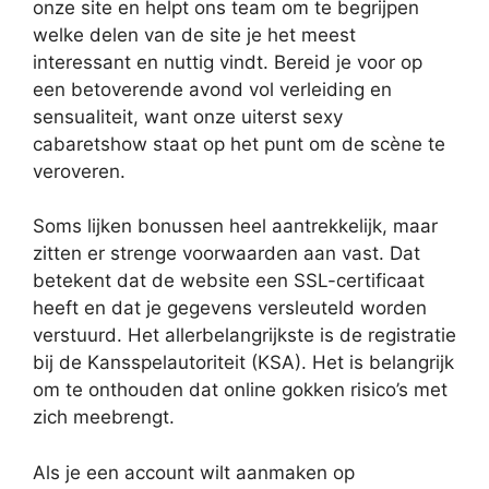
onze site en helpt ons team om te begrijpen
welke delen van de site je het meest
interessant en nuttig vindt. Bereid je voor op
een betoverende avond vol verleiding en
sensualiteit, want onze uiterst sexy
cabaretshow staat op het punt om de scène te
veroveren.
Soms lijken bonussen heel aantrekkelijk, maar
zitten er strenge voorwaarden aan vast. Dat
betekent dat de website een SSL-certificaat
heeft en dat je gegevens versleuteld worden
verstuurd. Het allerbelangrijkste is de registratie
bij de Kansspelautoriteit (KSA). Het is belangrijk
om te onthouden dat online gokken risico’s met
zich meebrengt.
Als je een account wilt aanmaken op