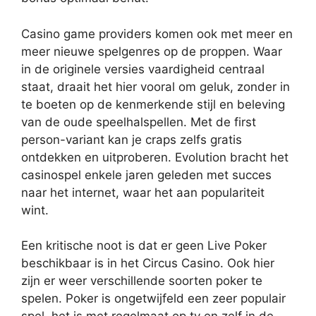
Casino game providers komen ook met meer en
meer nieuwe spelgenres op de proppen. Waar
in de originele versies vaardigheid centraal
staat, draait het hier vooral om geluk, zonder in
te boeten op de kenmerkende stijl en beleving
van de oude speelhalspellen. Met de first
person-variant kan je craps zelfs gratis
ontdekken en uitproberen. Evolution bracht het
casinospel enkele jaren geleden met succes
naar het internet, waar het aan populariteit
wint.
Een kritische noot is dat er geen Live Poker
beschikbaar is in het Circus Casino. Ook hier
zijn er weer verschillende soorten poker te
spelen. Poker is ongetwijfeld een zeer populair