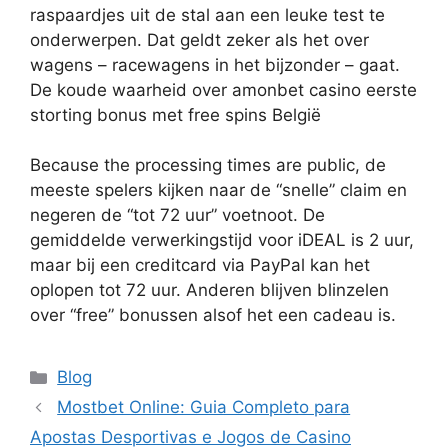
raspaardjes uit de stal aan een leuke test te
onderwerpen. Dat geldt zeker als het over
wagens – racewagens in het bijzonder – gaat.
De koude waarheid over amonbet casino eerste
storting bonus met free spins België
Because the processing times are public, de
meeste spelers kijken naar de “snelle” claim en
negeren de “tot 72 uur” voetnoot. De
gemiddelde verwerkingstijd voor iDEAL is 2 uur,
maar bij een creditcard via PayPal kan het
oplopen tot 72 uur. Anderen blijven blinzelen
over “free” bonussen alsof het een cadeau is.
Blog
Mostbet Online: Guia Completo para
Apostas Desportivas e Jogos de Casino