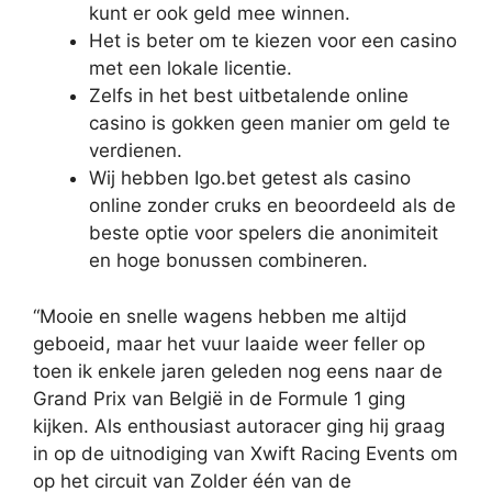
kunt er ook geld mee winnen.
Het is beter om te kiezen voor een casino
met een lokale licentie.
Zelfs in het best uitbetalende online
casino is gokken geen manier om geld te
verdienen.
Wij hebben Igo.bet getest als casino
online zonder cruks en beoordeeld als de
beste optie voor spelers die anonimiteit
en hoge bonussen combineren.
“Mooie en snelle wagens hebben me altijd
geboeid, maar het vuur laaide weer feller op
toen ik enkele jaren geleden nog eens naar de
Grand Prix van België in de Formule 1 ging
kijken. Als enthousiast autoracer ging hij graag
in op de uitnodiging van Xwift Racing Events om
op het circuit van Zolder één van de