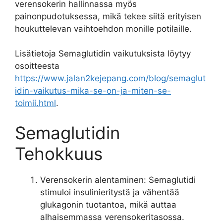
verensokerin hallinnassa myös
painonpudotuksessa, mikä tekee siitä erityisen
houkuttelevan vaihtoehdon monille potilaille.
Lisätietoja Semaglutidin vaikutuksista löytyy
osoitteesta
https://www.jalan2kejepang.com/blog/semaglut
idin-vaikutus-mika-se-on-ja-miten-se-
toimii.html
.
Semaglutidin
Tehokkuus
Verensokerin alentaminen: Semaglutidi
stimuloi insulinieritystä ja vähentää
glukagonin tuotantoa, mikä auttaa
alhaisemmassa verensokeritasossa.