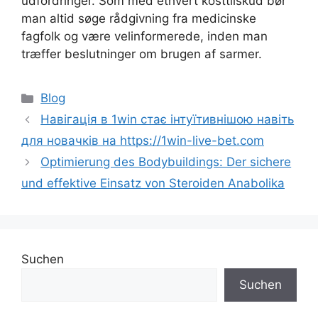
udfordringer. Som med ethvert kosttilskud bør
man altid søge rådgivning fra medicinske
fagfolk og være velinformerede, inden man
træffer beslutninger om brugen af sarmer.
Blog
Навігація в 1win стає інтуїтивнішою навіть
для новачків на https://1win-live-bet.com
Optimierung des Bodybuildings: Der sichere
und effektive Einsatz von Steroiden Anabolika
Suchen
Suchen