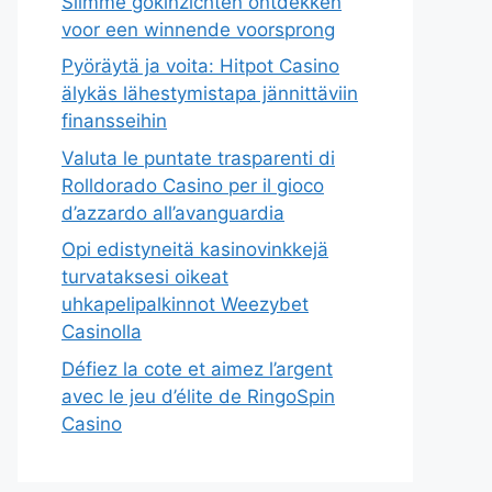
Slimme gokinzichten ontdekken
voor een winnende voorsprong
Pyöräytä ja voita: Hitpot Casino
älykäs lähestymistapa jännittäviin
finansseihin
Valuta le puntate trasparenti di
Rolldorado Casino per il gioco
d’azzardo all’avanguardia
Opi edistyneitä kasinovinkkejä
turvataksesi oikeat
uhkapelipalkinnot Weezybet
Casinolla
Défiez la cote et aimez l’argent
avec le jeu d’élite de RingoSpin
Casino