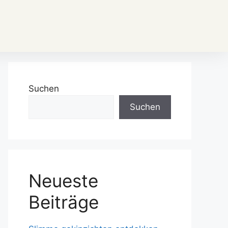
Suchen
Suchen
Neueste
Beiträge