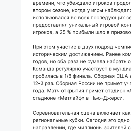
времени, что убеждало игроков продол
втором сезоне, когда у игры наблюдал
использовался во всех последующих с
предоставлял уникальный игровой конт
игроков, а 25 % прибыли шло в призов
При этом участие в двух подряд чемпи
историческим достижением. Ранее ком
годов, но оба раза не сумела набрать 
Команда регулярно участвует в мундиа
пробилась в 1/8 финала. Сборная США
12-й раз. Сборная России не примет у
года. Матч открытия примет стадион «
стадионе «Метлайф» в Нью-Джерси.
Соревновательная сцена включает как
региональные кубки. Сегодня это одн
направлений, где миллионы зрителей с