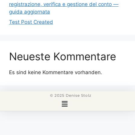
registrazione, verifica e gestione del conto —
guida aggiornata
Test Post Created
Neueste Kommentare
Es sind keine Kommentare vorhanden.
© 2025 Denise Stolz