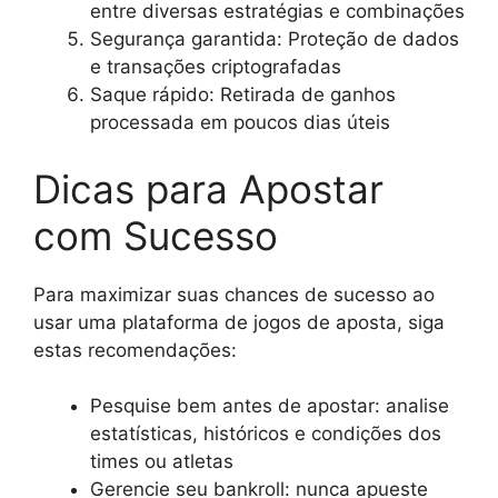
entre diversas estratégias e combinações
Segurança garantida: Proteção de dados
e transações criptografadas
Saque rápido: Retirada de ganhos
processada em poucos dias úteis
Dicas para Apostar
com Sucesso
Para maximizar suas chances de sucesso ao
usar uma plataforma de jogos de aposta, siga
estas recomendações:
Pesquise bem antes de apostar: analise
estatísticas, históricos e condições dos
times ou atletas
Gerencie seu bankroll: nunca apueste