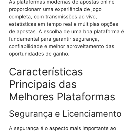
As plataformas modernas de apostas online
proporcionam uma experiência de jogo
completa, com transmissões ao vivo,
estatísticas em tempo real e múltiplas opções
de apostas. A escolha de uma boa plataforma é
fundamental para garantir segurança,
confiabilidade e melhor aproveitamento das
oportunidades de ganho.
Características
Principais das
Melhores Plataformas
Segurança e Licenciamento
A segurança é o aspecto mais importante ao