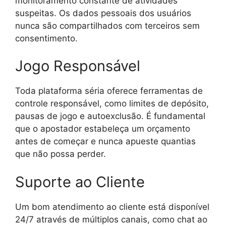
monitoramento constante de atividades
suspeitas. Os dados pessoais dos usuários
nunca são compartilhados com terceiros sem
consentimento.
Jogo Responsável
Toda plataforma séria oferece ferramentas de
controle responsável, como limites de depósito,
pausas de jogo e autoexclusão. É fundamental
que o apostador estabeleça um orçamento
antes de começar e nunca apueste quantias
que não possa perder.
Suporte ao Cliente
Um bom atendimento ao cliente está disponível
24/7 através de múltiplos canais, como chat ao