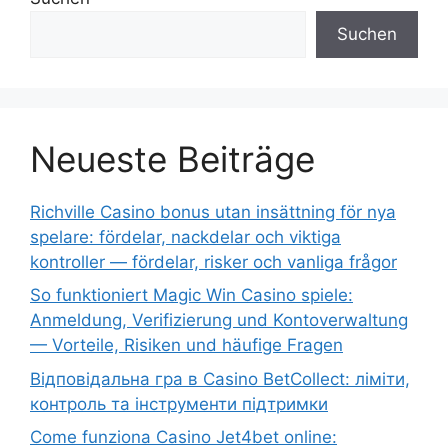
Suchen
Neueste Beiträge
Richville Casino bonus utan insättning för nya
spelare: fördelar, nackdelar och viktiga
kontroller — fördelar, risker och vanliga frågor
So funktioniert Magic Win Casino spiele:
Anmeldung, Verifizierung und Kontoverwaltung
— Vorteile, Risiken und häufige Fragen
Відповідальна гра в Casino BetCollect: ліміти,
контроль та інструменти підтримки
Come funziona Casino Jet4bet online: