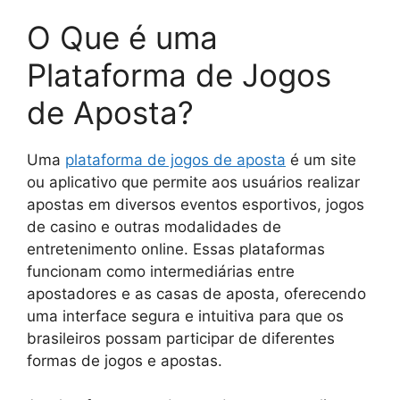
O Que é uma
Plataforma de Jogos
de Aposta?
Uma
plataforma de jogos de aposta
é um site
ou aplicativo que permite aos usuários realizar
apostas em diversos eventos esportivos, jogos
de casino e outras modalidades de
entretenimento online. Essas plataformas
funcionam como intermediárias entre
apostadores e as casas de aposta, oferecendo
uma interface segura e intuitiva para que os
brasileiros possam participar de diferentes
formas de jogos e apostas.