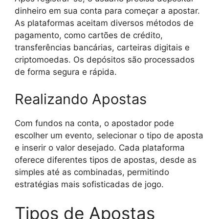
dinheiro em sua conta para começar a apostar.
As plataformas aceitam diversos métodos de
pagamento, como cartões de crédito,
transferências bancárias, carteiras digitais e
criptomoedas. Os depósitos são processados
de forma segura e rápida.
Realizando Apostas
Com fundos na conta, o apostador pode
escolher um evento, selecionar o tipo de aposta
e inserir o valor desejado. Cada plataforma
oferece diferentes tipos de apostas, desde as
simples até as combinadas, permitindo
estratégias mais sofisticadas de jogo.
Tipos de Apostas