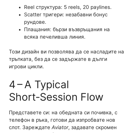
Reel структура: 5 reels, 20 paylines.
Scatter тригери: незабавни бонус
рундове.
Плащания: бързи възвръщания на
всяка печеливша линия.
Този дизайн ви позволява да се насладите на
тръпката, без да се задържате в дълги
игрови цикли.
4 – A Typical
Short‑Session Flow
Представете си: на обедната си почивка, с
телефон в ръка, готови да изпробвате нов
слот. Зареждате
Aviator
, задавате скромен