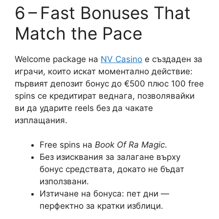
6 – Fast Bonuses That
Match the Pace
Welcome package на
NV Casino
е създаден за
играчи, които искат моментално действие:
първият депозит бонус до €500 плюс 100 free
spins се кредитират веднага, позволявайки
ви да ударите reels без да чакате
изплащания.
Free spins на
Book Of Ra Magic
.
Без изисквания за залагане върху
бонус средствата, докато не бъдат
използвани.
Изтичане на бонуса: пет дни —
перфектно за кратки изблици.