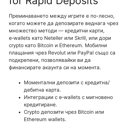
for Rapid Deposits
Преминаването между игрите е по-лесно,
когато можете да депозирате веднага чрез
множество методи — кредитни карти,
e‑wallets като Neteller или Skrill, или дори
crypto като Bitcoin и Ethereum. Мобилни
плащания чрез Revolut или PayPal също са
подкрепени, позволявайки ви да
финансирате акаунта си на момента.
Моментални депозити с кредитна/
дебитна карта.
Интеграции с e‑wallets с мигновено
кредитиране.
Crypto депозити чрез Bitcoin или
Ethereum wallets.