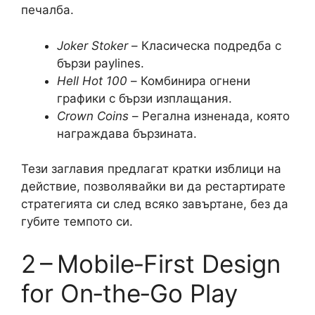
печалба.
Joker Stoker
– Класическа подредба с
бързи paylines.
Hell Hot 100
– Комбинира огнени
графики с бързи изплащания.
Crown Coins
– Регална изненада, която
награждава бързината.
Тези заглавия предлагат кратки изблици на
действие, позволявайки ви да рестартирате
стратегията си след всяко завъртане, без да
губите темпото си.
2 – Mobile‑First Design
for On‑the‑Go Play