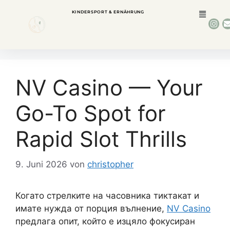
KINDERSPORT & ERNÄHRUNG
NV Casino — Your
Go-To Spot for
Rapid Slot Thrills
9. Juni 2026
von
christopher
Когато стрелките на часовника тиктакат и
имате нужда от порция вълнение,
NV Casino
предлага опит, който е изцяло фокусиран