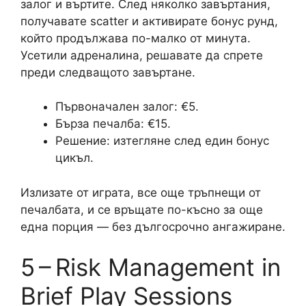
залог и въртите. След няколко завъртания,
получавате scatter и активирате бонус рунд,
който продължава по-малко от минута.
Усетили адреналина, решавате да спрете
преди следващото завъртане.
Първоначален залог: €5.
Бърза печалба: €15.
Решение: изтегляне след един бонус
цикъл.
Излизате от играта, все още тръпнещи от
печалбата, и се връщате по-късно за още
една порция — без дългосрочно ангажиране.
5 – Risk Management in
Brief Play Sessions