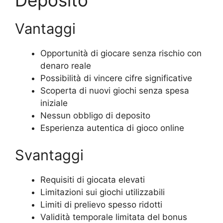
Vantaggi
Opportunità di giocare senza rischio con
denaro reale
Possibilità di vincere cifre significative
Scoperta di nuovi giochi senza spesa
iniziale
Nessun obbligo di deposito
Esperienza autentica di gioco online
Svantaggi
Requisiti di giocata elevati
Limitazioni sui giochi utilizzabili
Limiti di prelievo spesso ridotti
Validità temporale limitata del bonus