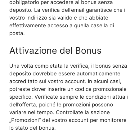
obbligatorio per accedere al bonus senza
deposito. La verifica dell’email garantisce che il
vostro indirizzo sia valido e che abbiate
effettivamente accesso a quella casella di
posta.
Attivazione del Bonus
Una volta completata la verifica, il bonus senza
deposito dovrebbe essere automaticamente
accreditato sul vostro account. In alcuni casi,
potreste dover inserire un codice promozionale
specifico. Verificate sempre le condizioni attuali
dell’offerta, poiché le promozioni possono
variare nel tempo. Controllate la sezione
„Promozioni“ del vostro account per monitorare
lo stato del bonus.