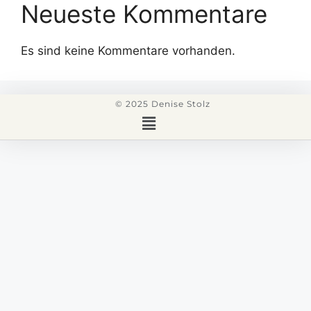
Neueste Kommentare
Es sind keine Kommentare vorhanden.
© 2025 Denise Stolz