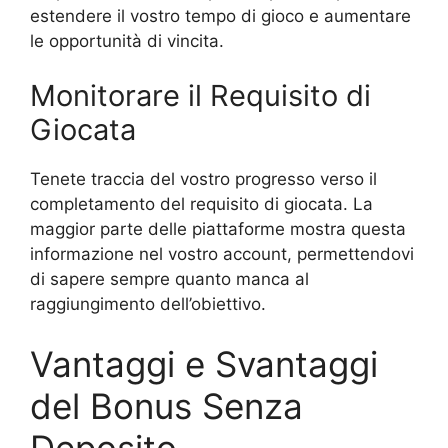
estendere il vostro tempo di gioco e aumentare
le opportunità di vincita.
Monitorare il Requisito di
Giocata
Tenete traccia del vostro progresso verso il
completamento del requisito di giocata. La
maggior parte delle piattaforme mostra questa
informazione nel vostro account, permettendovi
di sapere sempre quanto manca al
raggiungimento dell’obiettivo.
Vantaggi e Svantaggi
del Bonus Senza
Deposito