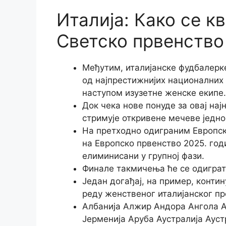
Италија: Како се к
Светско првенство
Међутим, италијанске фудбалерке
од најпрестижнијих националних 
наступом изузетне женске екипе.
Док чека нове понуде за овај најн
стримује откривене мечеве једно
На претходно одиграним Европски
на Европско првенство 2025. год
елиминисани у групној фази.
Финале такмичења ће се одиграт
Један догађај, на пример, конти
реду женственог италијанског п
Албанија Алжир Андора Ангола А
Јерменија Аруба Аустралија Ауст