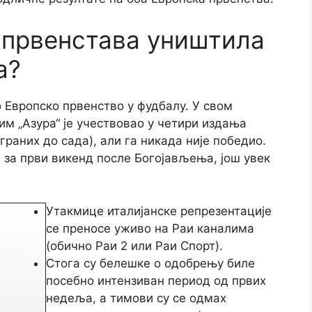
х првенстава уништила
а?
о Европско првенство у фудбалу. У свом
м „Азура“ је учествовао у четири издања
раних до сада), али га никада није победио.
 за први викенд после Богојављења, још увек
Утакмице италијанске репрезентације
се преносе уживо на Раи каналима
(обично Раи 2 или Раи Спорт).
Стога су белешке о одобрењу биле
посебно интензиван период од првих
недеља, а тимови су се одмах