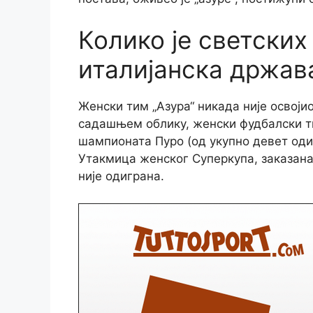
Колико је светски
италијанска држав
Женски тим „Азура“ никада није освоји
садашњем облику, женски фудбалски ти
шампионата Пуро (од укупно девет одиг
Утакмица женског Суперкупа, заказана
није одиграна.