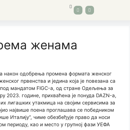
према женама
мова након одобрења промена формата женског
 женског првенства и једина која је повезана са
 под мандатом FIGC-а, од стране Одељења за
ру 2023. године, прихваћена је понуда DAZN-а,
свих лигашких утакмица на својим сервисима за
својио највише поена проглашава се победником
пише Италију“, чиме обезбеђује право да носи
м периоду, као и место у групној фази УЕФА