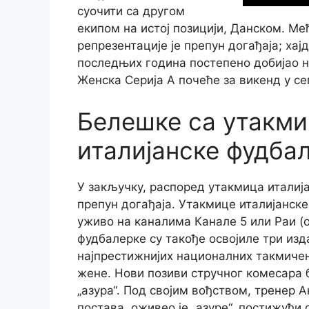
суочити са другом
екипом на истој позицији, Данском. М
репрезентације је препун догађаја; хајд
последњих година постепено добијао н
Женска Серија А почеће за викенд у се
Белешке са утакми
италијанске фудба
У закључку, распоред утакмица италиј
препун догађаја. Утакмице италијанск
уживо на каналима Канале 5 или Раи (о
фудбалерке су такође освојиле три изд
најпрестижнијих националних такмичењ
жене. Нови позиви стручног комесара 
„азура“. Под својим вођством, тренер 
постава, оживео је „азуре“, постижући