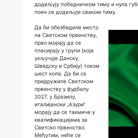
додељују победничком тиму и нула губи
поен се додељује сваком тиму.
Да би обезбедиле место
на Светском првенству,
прво морају да се
пласирају у групи (која
укључује Данску,
Шведску и Србију) током
шест кола. Да би се
придружиле Светском
првенству у фудбалу
2027. у Бразилу,
италијански „Азури“
морају да се такмиче у
квалификацијама за
Светско првенство.
Међутим, неће се