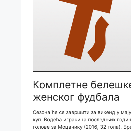
Комплетне белешке
женског фудбала
Сезона ће се завршити за викенд у мај
куп. Водећа играчица последњих година
голове за Моцанику (2016, 32 гола), Бре