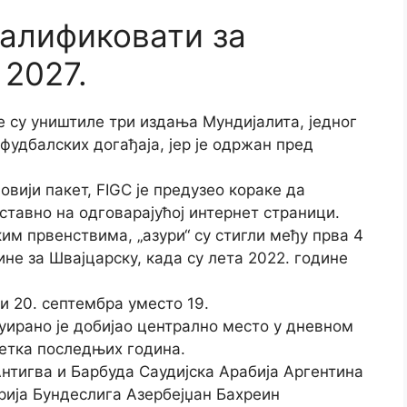
валификовати за
 2027.
 су уништиле три издања Мундијалита, једног
фудбалских догађаја, јер је одржан пред
овији пакет, FIGC је предузео кораке да
ставно на одговарајућој интернет страници.
м првенствима, „азури“ су стигли међу прва 4
ине за Швајцарску, када су лета 2022. године
и 20. септембра уместо 19.
нуирано је добијао централно место у дневном
ретка последњих година.
нтигва и Барбуда Саудијска Арабија Аргентина
рија Бундеслига Азербејџан Бахреин