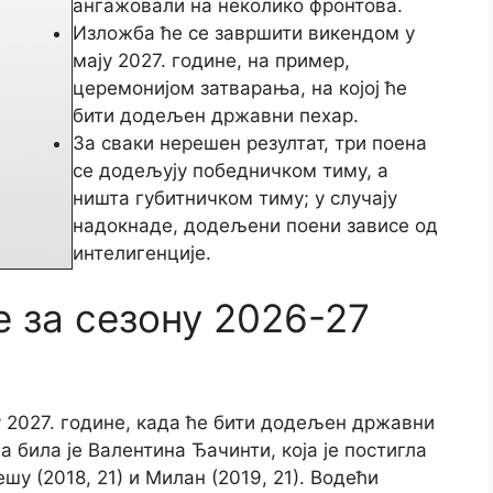
ангажовали на неколико фронтова.
Изложба ће се завршити викендом у
мају 2027. године, на пример,
церемонијом затварања, на којој ће
бити додељен државни пехар.
За сваки нерешен резултат, три поена
се додељују победничком тиму, а
ништа губитничком тиму; у случају
надокнаде, додељени поени зависе од
интелигенције.
 за сезону 2026-27
у 2027. године, када ће бити додељен државни
 била је Валентина Ђачинти, која је постигла
шу (2018, 21) и Милан (2019, 21). Водећи