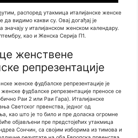
еђутим, распоред утакмица италијанске женске
е да видимо какви су. Овај догађај је
а значају у италијанском женском календару.
птембру, као и Женска Серија П1.
це женствене
лске репрезентације
анске женске фудбалске репрезентације је
е женске фудбалске репрезентације преносе се
бично Раи 2 или Раи Гара). Италијанске
ања Светског првенства, једног од
а, као што је то било и пре доласка огромне
биће објављени пре предстојећих утакмица
Андреа Сончин, са својим изборима из тимова и
 одличне резултате на оба Европска првенства.