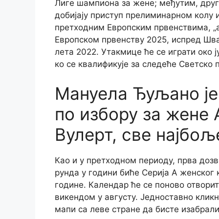
Лиге шампиона за жене; међутим, дру
добијају приступ прелиминарном колу и
претходним Европским првенствима, „а
Европском првенству 2025, испред Швај
лета 2022. Утакмице ће се играти око ј
ко се квалификује за следеће Светско 
Мануела Ђуљано је
по избору за жене 
Вулерт, све најбољ
Као и у претходном периоду, прва до
рунда у години биће Серија А женског к
године. Календар ће се поново отворит
викендом у августу. Једноставно кликн
мапи са леве стране да бисте изабрали