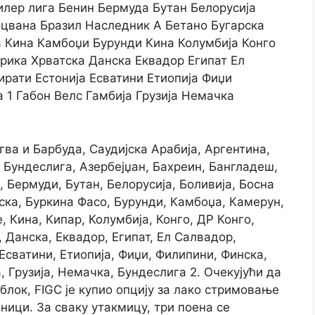
илер лига Бенин Бермуда Бутан Белорусија
оцвана Бразил Наследник А Бетано Бугарска
 Кина Камбоџи Бурунди Кина Колумбија Конго
рика Хрватска Данска Еквадор Египат Ел
рати Естонија Есватини Етиопија Фиџи
 1 Габон Велс Гамбија Грузија Немачка
гва и Барбуда, Саудијска Арабија, Аргентина,
, Бундеслига, Азербејџан, Бахреин, Бангладеш,
, Бермуди, Бутан, Белорусија, Боливија, Босна
ска, Буркина Фасо, Бурунди, Камбоџа, Камерун,
 Кина, Кипар, Колумбија, Конго, ДР Конго,
 Данска, Еквадор, Египат, Ел Салвадор,
Есватини, Етиопија, Фиџи, Филипини, Финска,
а, Грузија, Немачка, Бундеслига 2. Очекујући да
 блок, FIGC је купио опцију за лако стримовање
ници. За сваку утакмицу, три поена се