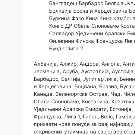
Бангладеш Барбадос Белгија Јуп
Боливија Босна и Херцеговина Б
Буркина Фасо Кина Кина Камбоџа
Конго ДР Обала Слоноваче Коста
Салвадор Уједињени Арапски Еми
Филипини Финска Француска Лига
Бундеслига 2.
Албанија, Алжир, Андора, Ангола, Анти
Јерменија, Аруба, Аустралија, Аустрија
Барбадос, Белгија, Јупилер лига, Бенин
и Херцеговина, Боцвана, Бразил, Бугар
Канада, Зеленортска Острва, Чад, Чиле,
Обала Слоноваче, Костарика, Хрватска,
Уједињени Арапски Емирати, Естонија, 
Француска, Лига 1, Габон, Велс, Гамбиј
прихвати нове понуде за овај најновији
откривених утакмица на својој веб стра