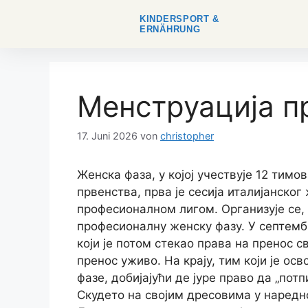
KINDERSPORT &
ERNÄHRUNG
Менструација 
17. Juni 2026
von
christopher
Женска фаза, у којој учествује 12 ти
првенства, прва је сесија италијанског
професионалном лигом. Организује се,
професионалну женску фазу. У септемб
који је потом стекао права на пренос 
пренос уживо.
На крају, тим који је о
фазе, добијајући де јуре право да „пот
Скудето на својим дресовима у наредно