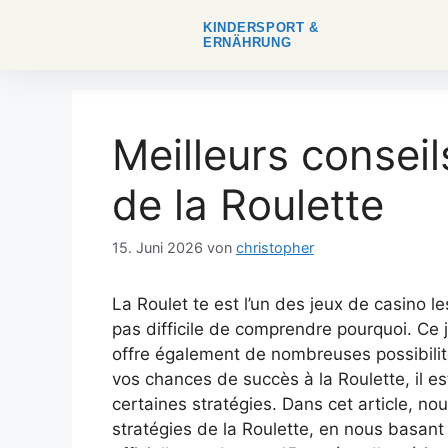
KINDERSPORT &
ERNÄHRUNG
Meilleurs conseil
de la Roulette
15. Juni 2026
von
christopher
La Roulet te est l’un des jeux de casino le
pas difficile de comprendre pourquoi. Ce 
offre également de nombreuses possibili
vos chances de succès à la Roulette, il e
certaines stratégies. Dans cet article, nou
stratégies de la Roulette, en nous basan