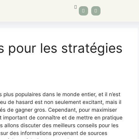
s pour les stratégies
s plus populaires dans le monde entier, et il n’est
jeu de hasard est non seulement excitant, mais il
tés de gagner gros. Cependant, pour maximiser
st important de connaître et de mettre
en pratique
s allons discuter des meilleurs conseils pour les
t sur des informations provenant de sources