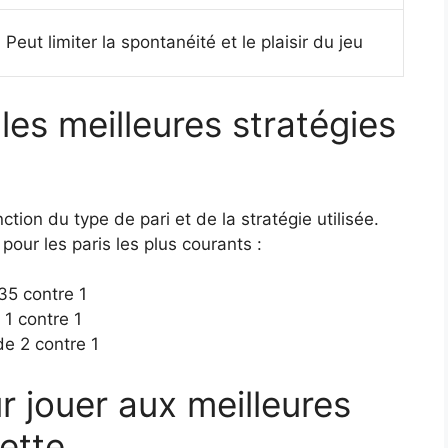
Peut limiter la spontanéité et le plaisir du jeu
es meilleures stratégies
tion du type de pari et de la stratégie utilisée.
our les paris les plus courants :
35 contre 1
 1 contre 1
de 2 contre 1
r jouer aux meilleures
lette