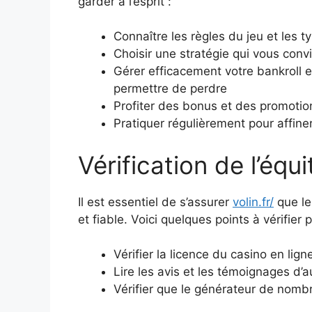
garder à l’esprit :
Connaître les règles du jeu et les t
Choisir une stratégie qui vous convi
Gérer efficacement votre bankroll 
permettre de perdre
Profiter des bonus et des promotion
Pratiquer régulièrement pour affin
Vérification de l’équi
Il est essentiel de s’assurer
volin.fr/
que le
et fiable. Voici quelques points à vérifier p
Vérifier la licence du casino en lign
Lire les avis et les témoignages d’a
Vérifier que le générateur de nombre