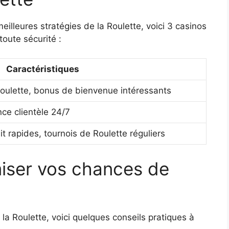
eilleures stratégies de la Roulette, voici 3 casinos
oute sécurité :
Caractéristiques
Roulette, bonus de bienvenue intéressants
nce clientèle 24/7
t rapides, tournois de Roulette réguliers
iser vos chances de
a Roulette, voici quelques conseils pratiques à