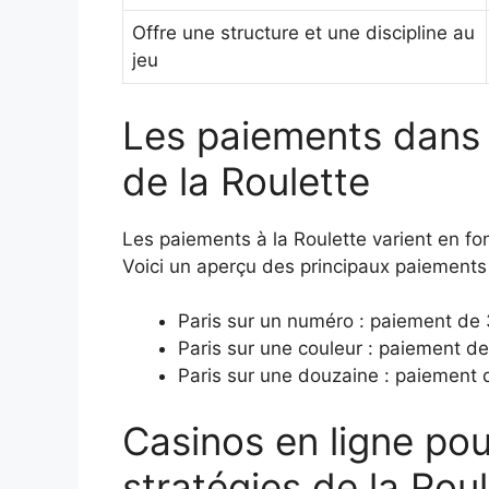
Offre une structure et une discipline au
jeu
Les paiements dans l
de la Roulette
Les paiements à la Roulette varient en fonc
Voici un aperçu des principaux paiements p
Paris sur un numéro : paiement de 
Paris sur une couleur : paiement de
Paris sur une douzaine : paiement 
Casinos en ligne pou
stratégies de la Rou