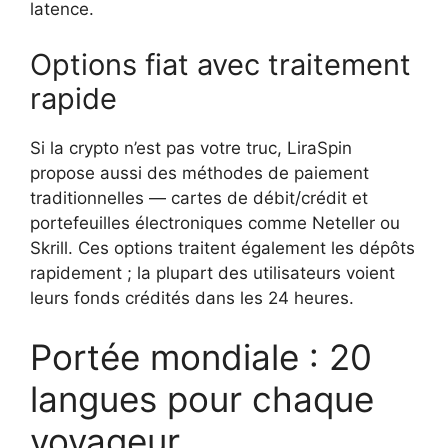
latence.
Options fiat avec traitement
rapide
Si la crypto n’est pas votre truc, LiraSpin
propose aussi des méthodes de paiement
traditionnelles — cartes de débit/crédit et
portefeuilles électroniques comme Neteller ou
Skrill. Ces options traitent également les dépôts
rapidement ; la plupart des utilisateurs voient
leurs fonds crédités dans les 24 heures.
Portée mondiale : 20
langues pour chaque
voyageur