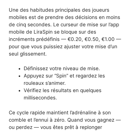
Une des habitudes principales des joueurs
mobiles est de prendre des décisions en moins
de cinq secondes. Le curseur de mise sur l’app
mobile de LiraSpin se bloque sur des
incréments prédéfinis — €0.20, €0.50, €1.00 —
pour que vous puissiez ajuster votre mise d’un
seul glissement.
Définissez votre niveau de mise.
Appuyez sur “Spin” et regardez les
rouleaux s’animer.
Vérifiez les résultats en quelques
millisecondes.
Ce cycle rapide maintient l’adrénaline à son
comble et l’ennui à zéro. Quand vous gagnez —
ou perdez — vous êtes prêt à replonger