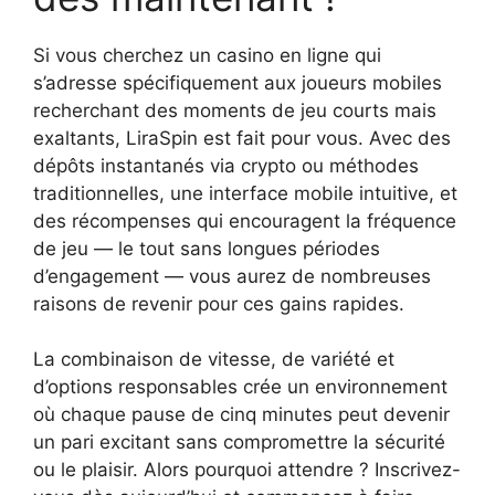
Si vous cherchez un casino en ligne qui
s’adresse spécifiquement aux joueurs mobiles
recherchant des moments de jeu courts mais
exaltants, LiraSpin est fait pour vous. Avec des
dépôts instantanés via crypto ou méthodes
traditionnelles, une interface mobile intuitive, et
des récompenses qui encouragent la fréquence
de jeu — le tout sans longues périodes
d’engagement — vous aurez de nombreuses
raisons de revenir pour ces gains rapides.
La combinaison de vitesse, de variété et
d’options responsables crée un environnement
où chaque pause de cinq minutes peut devenir
un pari excitant sans compromettre la sécurité
ou le plaisir. Alors pourquoi attendre ? Inscrivez-