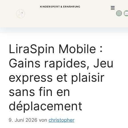
KINDERSPORT & ERNÄHRUNG
LiraSpin Mobile :
Gains rapides, Jeu
express et plaisir
sans fin en
déplacement
9. Juni 2026
von
christopher