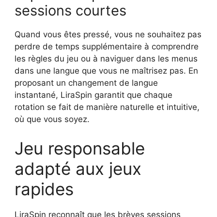
sessions courtes
Quand vous êtes pressé, vous ne souhaitez pas
perdre de temps supplémentaire à comprendre
les règles du jeu ou à naviguer dans les menus
dans une langue que vous ne maîtrisez pas. En
proposant un changement de langue
instantané, LiraSpin garantit que chaque
rotation se fait de manière naturelle et intuitive,
où que vous soyez.
Jeu responsable
adapté aux jeux
rapides
LiraSpin reconnaît que les brèves sessions