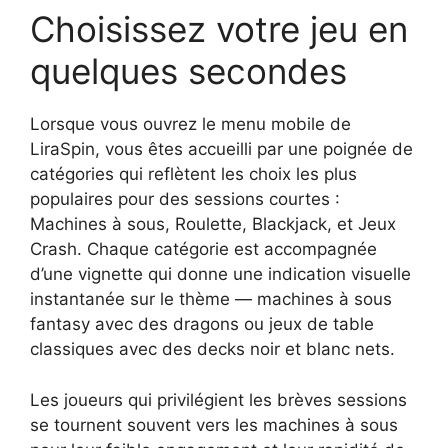
Choisissez votre jeu en
quelques secondes
Lorsque vous ouvrez le menu mobile de
LiraSpin, vous êtes accueilli par une poignée de
catégories qui reflètent les choix les plus
populaires pour des sessions courtes :
Machines à sous, Roulette, Blackjack, et Jeux
Crash. Chaque catégorie est accompagnée
d’une vignette qui donne une indication visuelle
instantanée sur le thème — machines à sous
fantasy avec des dragons ou jeux de table
classiques avec des decks noir et blanc nets.
Les joueurs qui privilégient les brèves sessions
se tournent souvent vers les machines à sous