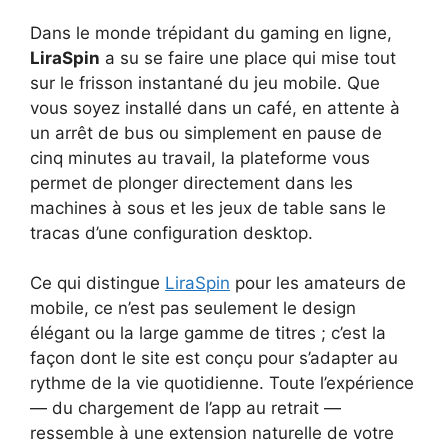
Dans le monde trépidant du gaming en ligne,
LiraSpin
a su se faire une place qui mise tout
sur le frisson instantané du jeu mobile. Que
vous soyez installé dans un café, en attente à
un arrêt de bus ou simplement en pause de
cinq minutes au travail, la plateforme vous
permet de plonger directement dans les
machines à sous et les jeux de table sans le
tracas d’une configuration desktop.
Ce qui distingue
LiraSpin
pour les amateurs de
mobile, ce n’est pas seulement le design
élégant ou la large gamme de titres ; c’est la
façon dont le site est conçu pour s’adapter au
rythme de la vie quotidienne. Toute l’expérience
— du chargement de l’app au retrait —
ressemble à une extension naturelle de votre