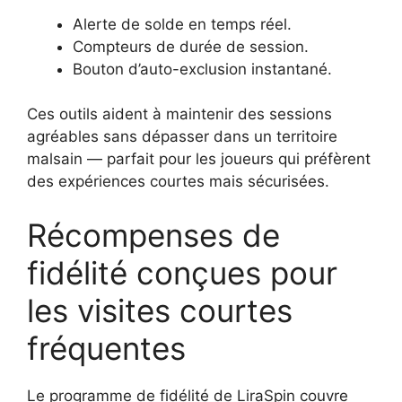
Alerte de solde en temps réel.
Compteurs de durée de session.
Bouton d’auto-exclusion instantané.
Ces outils aident à maintenir des sessions
agréables sans dépasser dans un territoire
malsain — parfait pour les joueurs qui préfèrent
des expériences courtes mais sécurisées.
Récompenses de
fidélité conçues pour
les visites courtes
fréquentes
Le programme de fidélité de LiraSpin couvre