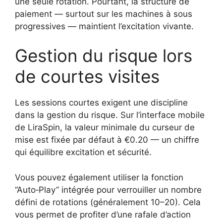
une seule rotation. Pourtant, la structure de
paiement — surtout sur les machines à sous
progressives — maintient l’excitation vivante.
Gestion du risque lors
de courtes visites
Les sessions courtes exigent une discipline
dans la gestion du risque. Sur l’interface mobile
de LiraSpin, la valeur minimale du curseur de
mise est fixée par défaut à €0.20 — un chiffre
qui équilibre excitation et sécurité.
Vous pouvez également utiliser la fonction
“Auto‑Play” intégrée pour verrouiller un nombre
défini de rotations (généralement 10–20). Cela
vous permet de profiter d’une rafale d’action