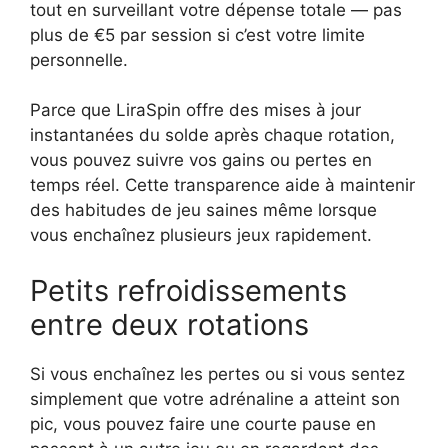
tout en surveillant votre dépense totale — pas
plus de €5 par session si c’est votre limite
personnelle.
Parce que LiraSpin offre des mises à jour
instantanées du solde après chaque rotation,
vous pouvez suivre vos gains ou pertes en
temps réel. Cette transparence aide à maintenir
des habitudes de jeu saines même lorsque
vous enchaînez plusieurs jeux rapidement.
Petits refroidissements
entre deux rotations
Si vous enchaînez les pertes ou si vous sentez
simplement que votre adrénaline a atteint son
pic, vous pouvez faire une courte pause en