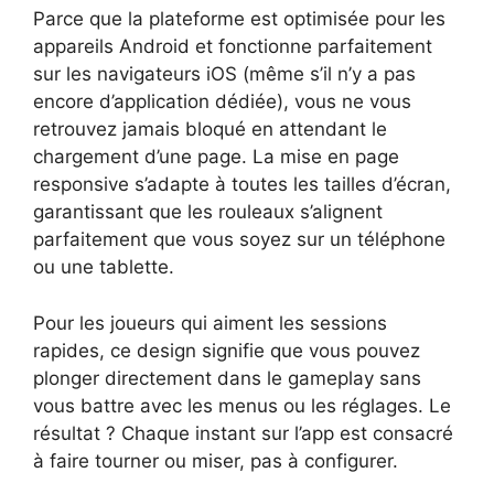
Parce que la plateforme est optimisée pour les
appareils Android et fonctionne parfaitement
sur les navigateurs iOS (même s’il n’y a pas
encore d’application dédiée), vous ne vous
retrouvez jamais bloqué en attendant le
chargement d’une page. La mise en page
responsive s’adapte à toutes les tailles d’écran,
garantissant que les rouleaux s’alignent
parfaitement que vous soyez sur un téléphone
ou une tablette.
Pour les joueurs qui aiment les sessions
rapides, ce design signifie que vous pouvez
plonger directement dans le gameplay sans
vous battre avec les menus ou les réglages. Le
résultat ? Chaque instant sur l’app est consacré
à faire tourner ou miser, pas à configurer.