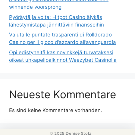
winnende voorsprong
Pyöräytä ja voita: Hitpot Casino älykäs
lähestymistapa jännittäviin finansseihin
Valuta le puntate trasparenti di Rolldorado
Casino per il gioco d’azzardo all’avanguardia
Opi edistyneitä kasinovinkkejä turvataksesi
oikeat uhkapelipalkinnot Weezybet Casinolla
Neueste Kommentare
Es sind keine Kommentare vorhanden.
© 2025 Denise Stolz