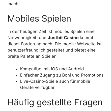
macht.
Mobiles Spielen
In der heutigen Zeit ist mobiles Spielen eine
Notwendigkeit, und
Justbit Casino
kommt
dieser Forderung nach. Die mobile Webseite ist
benutzerfreundlich gestaltet und bietet eine
breite Palette an Spielen:
Kompatibel mit iOS und Android
Einfacher Zugang zu Boni und Promotions
Live-Casino-Spiele auch für mobile
Geräte verfügbar
Häufig gestellte Fragen