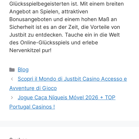
Glücksspielbegeisterten ist. Mit einem breiten
Angebot an Spielen, attraktiven
Bonusangeboten und einem hohen Maß an
Sicherheit ist es an der Zeit, die Vorteile von
Justbit zu entdecken. Tauche ein in die Welt
des Online-Glücksspiels und erlebe
Nervenkitzel pur!
Blog
Scopri il Mondo di Justbit Casino Accesso e
Avventure di Gioco
Jogue Caça Níqueis Móvel 2026 + TOP
Portugal Casinos !