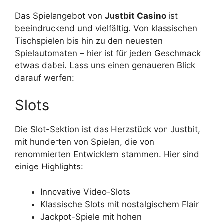
Das Spielangebot von
Justbit Casino
ist
beeindruckend und vielfältig. Von klassischen
Tischspielen bis hin zu den neuesten
Spielautomaten – hier ist für jeden Geschmack
etwas dabei. Lass uns einen genaueren Blick
darauf werfen:
Slots
Die Slot-Sektion ist das Herzstück von Justbit,
mit hunderten von Spielen, die von
renommierten Entwicklern stammen. Hier sind
einige Highlights:
Innovative Video-Slots
Klassische Slots mit nostalgischem Flair
Jackpot-Spiele mit hohen