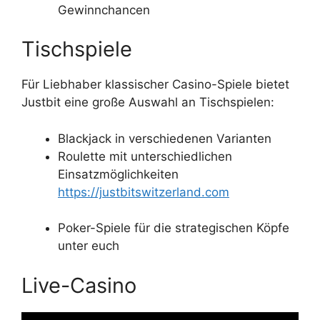
Gewinnchancen
Tischspiele
Für Liebhaber klassischer Casino-Spiele bietet
Justbit eine große Auswahl an Tischspielen:
Blackjack in verschiedenen Varianten
Roulette mit unterschiedlichen
Einsatzmöglichkeiten
https://justbitswitzerland.com
Poker-Spiele für die strategischen Köpfe
unter euch
Live-Casino