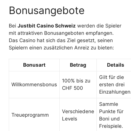
Bonusangebote
Bei
Justbit Casino Schweiz
werden die Spieler
mit attraktiven Bonusangeboten empfangen.
Das Casino hat sich das Ziel gesetzt, seinen
Spielern einen zusätzlichen Anreiz zu bieten:
Bonusart
Betrag
Details
Gilt für die
100% bis zu
Willkommensbonus
ersten drei
CHF 500
Einzahlungen
Sammle
Verschiedene
Punkte für
Treueprogramm
Levels
Boni und
Freispiele.