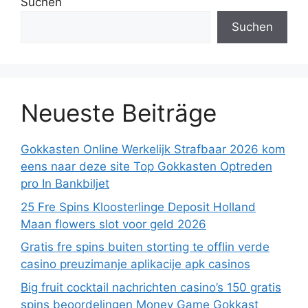
Suchen
Suchen
Neueste Beiträge
Gokkasten Online Werkelijk Strafbaar 2026 kom
eens naar deze site Top Gokkasten Optreden
pro In Bankbiljet
25 Fre Spins Kloosterlinge Deposit Holland
Maan flowers slot voor geld 2026
Gratis fre spins buiten storting te offlin verde
casino preuzimanje aplikacije apk casinos
Big fruit cocktail nachrichten casino’s 150 gratis
spins beoordelingen Money Game Gokkast