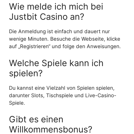
Wie melde ich mich bei
Justbit Casino an?
Die Anmeldung ist einfach und dauert nur
wenige Minuten. Besuche die Webseite, klicke
auf „Registrieren“ und folge den Anweisungen.
Welche Spiele kann ich
spielen?
Du kannst eine Vielzahl von Spielen spielen,
darunter Slots, Tischspiele und Live-Casino-
Spiele.
Gibt es einen
Willkommensbonus?