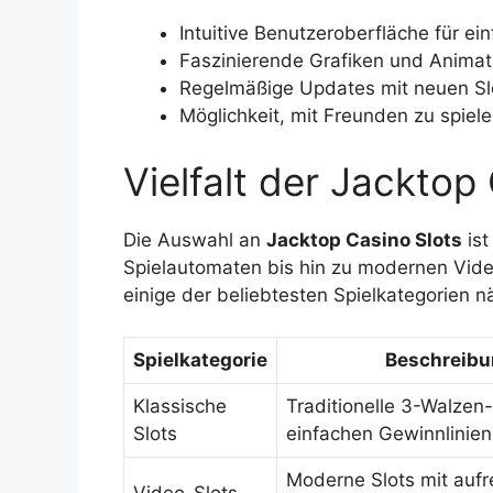
Intuitive Benutzeroberfläche für ei
Faszinierende Grafiken und Animat
Regelmäßige Updates mit neuen Sl
Möglichkeit, mit Freunden zu spi
Vielfalt der Jacktop
Die Auswahl an
Jacktop Casino Slots
ist
Spielautomaten bis hin zu modernen Video
einige der beliebtesten Spielkategorien n
Spielkategorie
Beschreib
Klassische
Traditionelle 3-Walzen-
Slots
einfachen Gewinnlinien
Moderne Slots mit auf