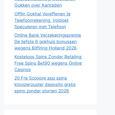
Gokken over Aanraden
Offlin Gokhal Vereffenen te
Telefoonrekening, Voldoet
Speculeren met Telefoon
Online Bank Verzekeringspremie
De liefste 6 gokhuis bonussen
wegens Bitfiring Holland 2026
Kosteloos Spins Zonder Betaling:
Free Spins Bet90 wegens Online
Casinos
20 Fre Scooore app spins
kloosterzuster deposito gratis
spins zonder storten 2026