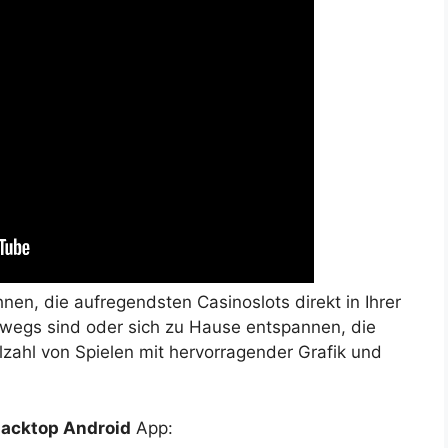
nen, die aufregendsten Casinoslots direkt in Ihrer
rwegs sind oder sich zu Hause entspannen, die
lzahl von Spielen mit hervorragender Grafik und
Jacktop Android
App: