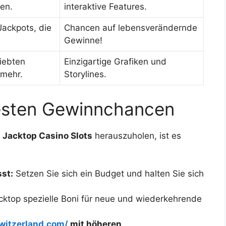
en.
interaktive Features.
Jackpots, die
Chancen auf lebensverändernde
Gewinne!
liebten
Einzigartige Grafiken und
 mehr.
Storylines.
besten Gewinnchancen
i
Jacktop Casino Slots
herauszuholen, ist es
st:
Setzen Sie sich ein Budget und halten Sie sich
cktop spezielle Boni für neue und wiederkehrende
switzerland.com/
mit höheren