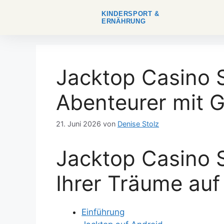
KINDERSPORT &
ERNÄHRUNG
Jacktop Casino S
Abenteurer mit 
21. Juni 2026
von
Denise Stolz
Jacktop Casino 
Ihrer Träume auf
Einführung