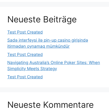
Neueste Beiträge
Test Post Created
Sadə interfeysi ilə pin-up casino girişində
itirmədən oynamaq mümkündür
Test Post Created
Navigating Australia’s Online Poker Sites: When
Simplicity Meets Strategy
Test Post Created
Neueste Kommentare