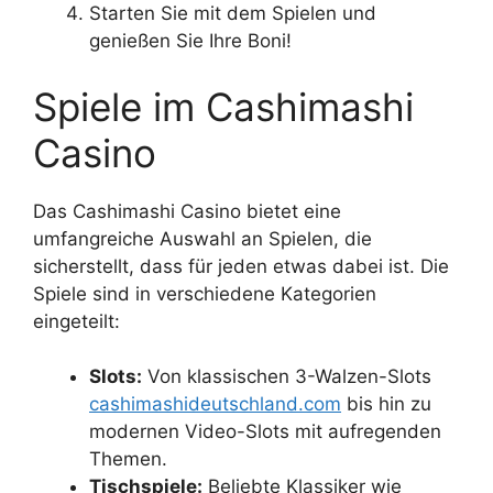
Starten Sie mit dem Spielen und
genießen Sie Ihre Boni!
Spiele im Cashimashi
Casino
Das Cashimashi Casino bietet eine
umfangreiche Auswahl an Spielen, die
sicherstellt, dass für jeden etwas dabei ist. Die
Spiele sind in verschiedene Kategorien
eingeteilt:
Slots:
Von klassischen 3-Walzen-Slots
cashimashideutschland.com
bis hin zu
modernen Video-Slots mit aufregenden
Themen.
Tischspiele:
Beliebte Klassiker wie