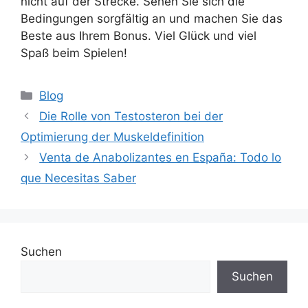
nicht auf der Strecke. Sehen Sie sich die
Bedingungen sorgfältig an und machen Sie das
Beste aus Ihrem Bonus. Viel Glück und viel
Spaß beim Spielen!
Blog
Die Rolle von Testosteron bei der
Optimierung der Muskeldefinition
Venta de Anabolizantes en España: Todo lo
que Necesitas Saber
Suchen
Suchen