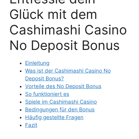
Glück mit dem
Cashimashi Casino
No Deposit Bonus
Einleitung
Was ist der Cashimashi Casino No
Deposit Bonus?
Vorteile des No Deposit Bonus
So funktioniert es
Spiele im Cashimashi Casino
Bedingungen für den Bonus
Häufig gestellte Fragen
Fazit