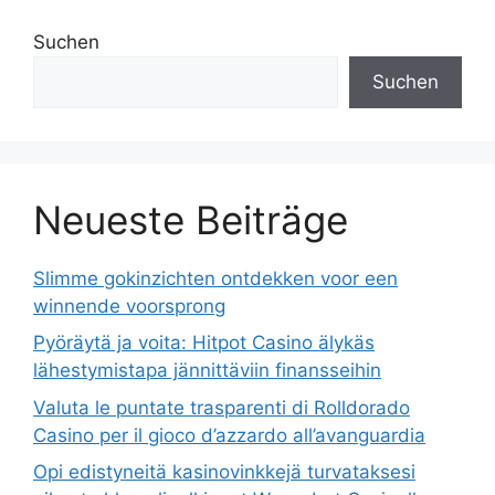
Suchen
Suchen
Neueste Beiträge
Slimme gokinzichten ontdekken voor een
winnende voorsprong
Pyöräytä ja voita: Hitpot Casino älykäs
lähestymistapa jännittäviin finansseihin
Valuta le puntate trasparenti di Rolldorado
Casino per il gioco d’azzardo all’avanguardia
Opi edistyneitä kasinovinkkejä turvataksesi