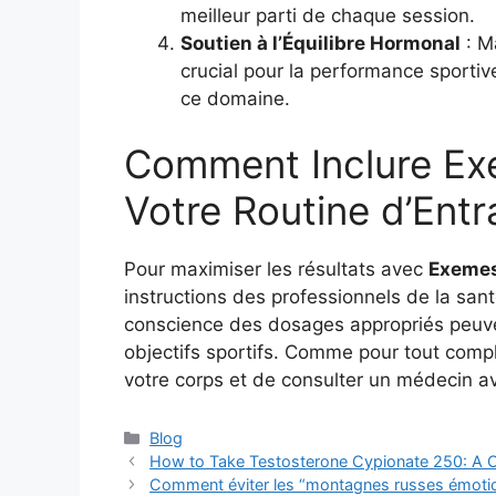
meilleur parti de chaque session.
Soutien à l’Équilibre Hormonal
: M
crucial pour la performance sportiv
ce domaine.
Comment Inclure E
Votre Routine d’Ent
Pour maximiser les résultats avec
Exemes
instructions des professionnels de la san
conscience des dosages appropriés peuvent
objectifs sportifs. Comme pour tout compl
votre corps et de consulter un médecin a
Blog
How to Take Testosterone Cypionate 250: A
Comment éviter les “montagnes russes émotio