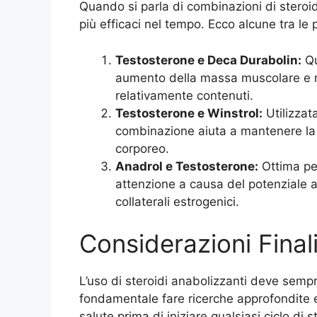
Quando si parla di combinazioni di steroi
più efficaci nel tempo. Ecco alcune tra le p
Testosterone e Deca Durabolin:
Qu
aumento della massa muscolare e mig
relativamente contenuti.
Testosterone e Winstrol:
Utilizzat
combinazione aiuta a mantenere la 
corporeo.
Anadrol e Testosterone:
Ottima pe
attenzione a causa del potenziale au
collaterali estrogenici.
Considerazioni Final
L’uso di steroidi anabolizzanti deve sempr
fondamentale fare ricerche approfondite e,
salute prima di iniziare qualsiasi ciclo di 