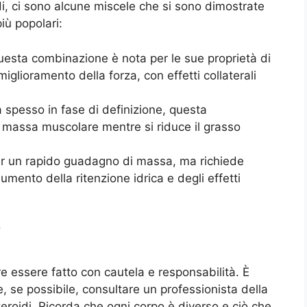
di, ci sono alcune miscele che si sono dimostrate
iù popolari:
esta combinazione è nota per le sue proprietà di
lioramento della forza, con effetti collaterali
a spesso in fase di definizione, questa
massa muscolare mentre si riduce il grasso
r un rapido guadagno di massa, ma richiede
mento della ritenzione idrica e degli effetti
i
e essere fatto con cautela e responsabilità. È
 se possibile, consultare un professionista della
steroidi. Ricorda che ogni corpo è diverso e ciò che