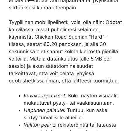
ei tarvita—riittää vain napauttaa tai pyyhkäistä
siirtääksesi kanaa eteenpäin.
Tyypillinen mobiilipelihetki voisi olla näin: Odotat
kahvilassa; avaat puhelimesi selaimen,
käynnistät Chicken Road Suomi:n “Hard”-
tilassa, asetat €0.20 panoksen, ja alle 30
sekunnissa olet saanut kolme kierrosta pienillä
voitoilla. Matala datankulutus (alle 5 MB per
sessio) ja akun säästöominaisuudet
tarkoittavat, että voit pelata lyhyissä
odotushetkissä ilman, että laitteesi kuormittuu.
Kuvakaappaukset:
Koko näytön visuaalit
mukautuvat pysty- tai vaakasuuntaan.
Haptinen palaute:
Tuntuu, kun askel
siirtyy turvallisille alueille.
Välitön peli:
Ei rekisteröintiä tai latausta