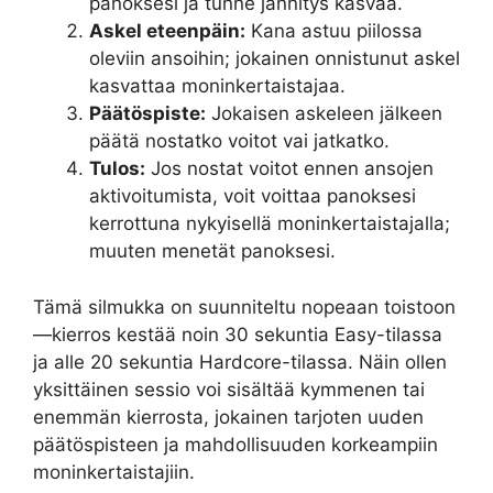
panoksesi ja tunne jännitys kasvaa.
Askel eteenpäin:
Kana astuu piilossa
oleviin ansoihin; jokainen onnistunut askel
kasvattaa moninkertaistajaa.
Päätöspiste:
Jokaisen askeleen jälkeen
päätä nostatko voitot vai jatkatko.
Tulos:
Jos nostat voitot ennen ansojen
aktivoitumista, voit voittaa panoksesi
kerrottuna nykyisellä moninkertaistajalla;
muuten menetät panoksesi.
Tämä silmukka on suunniteltu nopeaan toistoon
—kierros kestää noin 30 sekuntia Easy-tilassa
ja alle 20 sekuntia Hardcore-tilassa. Näin ollen
yksittäinen sessio voi sisältää kymmenen tai
enemmän kierrosta, jokainen tarjoten uuden
päätöspisteen ja mahdollisuuden korkeampiin
moninkertaistajiin.