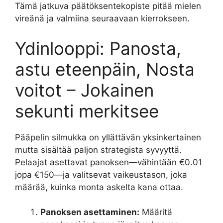
Tämä jatkuva päätöksentekopiste pitää mielen
vireänä ja valmiina seuraavaan kierrokseen.
Ydinlooppi: Panosta,
astu eteenpäin, Nosta
voitot – Jokainen
sekunti merkitsee
Pääpelin silmukka on yllättävän yksinkertainen
mutta sisältää paljon strategista syvyyttä.
Pelaajat asettavat panoksen—vähintään €0.01
jopa €150—ja valitsevat vaikeustason, joka
määrää, kuinka monta askelta kana ottaa.
Panoksen asettaminen:
Määritä