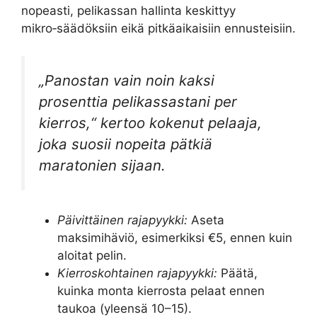
nopeasti, pelikassan hallinta keskittyy
mikro‑säädöksiin eikä pitkäaikaisiin ennusteisiin.
„Panostan vain noin kaksi
prosenttia pelikassastani per
kierros,“ kertoo kokenut pelaaja,
joka suosii nopeita pätkiä
maratonien sijaan.
Päivittäinen rajapyykki:
Aseta
maksimihäviö, esimerkiksi €5, ennen kuin
aloitat pelin.
Kierroskohtainen rajapyykki:
Päätä,
kuinka monta kierrosta pelaat ennen
taukoa (yleensä 10–15).