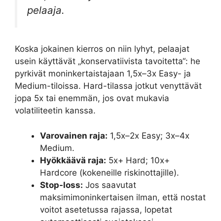
pelaaja.
Koska jokainen kierros on niin lyhyt, pelaajat
usein käyttävät „konservatiivista tavoitetta“: he
pyrkivät moninkertaistajaan 1,5x–3x Easy- ja
Medium-tiloissa. Hard-tilassa jotkut venyttävät
jopa 5x tai enemmän, jos ovat mukavia
volatiliteetin kanssa.
Varovainen raja:
1,5x–2x Easy; 3x–4x
Medium.
Hyökkäävä raja:
5x+ Hard; 10x+
Hardcore (kokeneille riskinottajille).
Stop-loss:
Jos saavutat
maksimimoninkertaisen ilman, että nostat
voitot asetetussa rajassa, lopetat