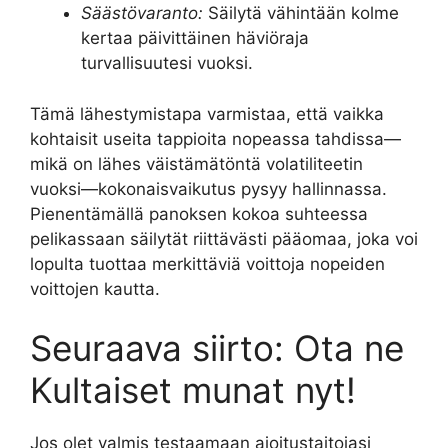
Säästövaranto:
Säilytä vähintään kolme
kertaa päivittäinen häviöraja
turvallisuutesi vuoksi.
Tämä lähestymistapa varmistaa, että vaikka
kohtaisit useita tappioita nopeassa tahdissa—
mikä on lähes väistämätöntä volatiliteetin
vuoksi—kokonaisvaikutus pysyy hallinnassa.
Pienentämällä panoksen kokoa suhteessa
pelikassaan säilytät riittävästi pääomaa, joka voi
lopulta tuottaa merkittäviä voittoja nopeiden
voittojen kautta.
Seuraava siirto: Ota ne
Kultaiset munat nyt!
Jos olet valmis testaamaan ajoitustaitojasi