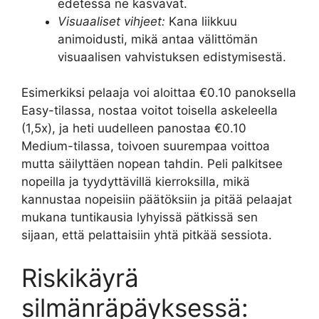
edetessä ne kasvavat.
Visuaaliset vihjeet:
Kana liikkuu
animoidusti, mikä antaa välittömän
visuaalisen vahvistuksen edistymisestä.
Esimerkiksi pelaaja voi aloittaa €0.10 panoksella
Easy-tilassa, nostaa voitot toisella askeleella
(1,5x), ja heti uudelleen panostaa €0.10
Medium-tilassa, toivoen suurempaa voittoa
mutta säilyttäen nopean tahdin. Peli palkitsee
nopeilla ja tyydyttävillä kierroksilla, mikä
kannustaa nopeisiin päätöksiin ja pitää pelaajat
mukana tuntikausia lyhyissä pätkissä sen
sijaan, että pelattaisiin yhtä pitkää sessiota.
Riskikäyrä
silmänräpäyksessä: