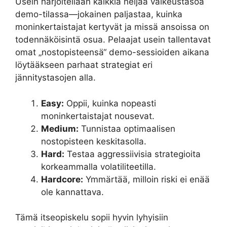
Usein harjoitellaan kaikkia neljää vaikeustasoa
demo-tilassa—jokainen paljastaa, kuinka
moninkertaistajat kertyvät ja missä ansoissa on
todennäköisintä osua. Pelaajat usein tallentavat
omat „nostopisteensä“ demo-sessioiden aikana
löytääkseen parhaat strategiat eri
jännitystasojen alla.
Easy:
Oppii, kuinka nopeasti
moninkertaistajat nousevat.
Medium:
Tunnistaa optimaalisen
nostopisteen keskitasolla.
Hard:
Testaa aggressiivisia strategioita
korkeammalla volatiliteetilla.
Hardcore:
Ymmärtää, milloin riski ei enää
ole kannattava.
Tämä itseopiskelu sopii hyvin lyhyisiin