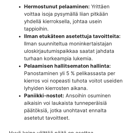
Hermostunut pelaaminen:
Yrittäen
voittaa isoja pysymällä liian pitkään
yhdellä kierroksella, johtaa usein
tappioihin.
Ilman etukäteen asetettuja tavoitteita:
Ilman suunniteltua moninkertaistajan
uloskirjautumispaikkaa saatat jahdata
turhaan korkeampia lukemia.
Pelaamisen hallitsematon hallinta:
Panostaminen yli 5 % pelikassasta per
kierros voi nopeasti tuhota voitot useiden
lyhyiden kierrosten aikana.
Paniikki-nostot:
Ansoihin osuminen
aikaisin voi laukaista tunneperäisiä
päätöksiä, jotka unohtavat ennalta
asetetut tavoitteet.
Hyvä keino välttää näitä on asettaa