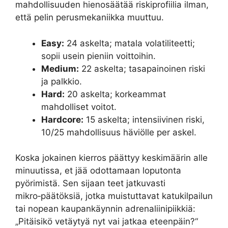
mahdollisuuden hienosäätää riskiprofiilia ilman,
että pelin perusmekaniikka muuttuu.
Easy:
24 askelta; matala volatiliteetti;
sopii usein pieniin voittoihin.
Medium:
22 askelta; tasapainoinen riski
ja palkkio.
Hard:
20 askelta; korkeammat
mahdolliset voitot.
Hardcore:
15 askelta; intensiivinen riski,
10/25 mahdollisuus häviölle per askel.
Koska jokainen kierros päättyy keskimäärin alle
minuutissa, et jää odottamaan loputonta
pyörimistä. Sen sijaan teet jatkuvasti
mikro‑päätöksiä, jotka muistuttavat katukilpailun
tai nopean kaupankäynnin adrenaliinipiikkiä:
„Pitäisikö vetäytyä nyt vai jatkaa eteenpäin?“