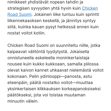
nimikkeet yhdistävät nopean tahdin ja
strategisen syvyyden yhtä hyvin kuin
Chicken
Road Suomi
. Jokainen liike tuntuu kuin sprintti
liikennekaaoksen keskellä, ja jännitys syntyy
siitä, kuinka kauan pysyt hetkessä ennen kuin
nostat voitot kotiin.
Chicken Road Suomi on suunniteltu niille, jotka
kaipaavat välitöntä tyydytystä. Jokaisella
onnistuneella askeleella moninkertaistaja
nousee kuin kukko kukkoaan, samalla piilossa
olevat kaivon kannet uhkaavat nielemästä voitot
kokonaan. Pelin ydinlooppi—panosta, astu
eteenpäin, päätä nostatko voitot—muuttaa
yksinkertaisen klikkauksen korkeapanoksiseksi
päätökseksi, jota voi toistaa muutaman
minuutin välein.