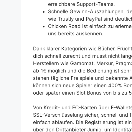
erreichbare Support-Teams.
Schnelle Gewinn-Auszahlungen, de
wie Trustly und PayPal sind deutlic
Chicken Road ist einfach zu erlerne
uns bereits auskennen.
Dank klarer Kategorien wie Bücher, Früch
dich schnell zurecht und musst nicht lang
Herstellern wie Gamomat, Merkur, Pragmat
ab 1€ möglich und die Bedienung ist sehr
stehen tägliche Freispiele und bekannte
können sich neue Spieler einen 400% Bonu
oder später einen Slot Bonus von bis zu 
Von Kredit- und EC-Karten über E-Wallets 
SSL-Verschlüsselung sicher, schnell und f
einfach ablaufen. Die Registrierung ist ei
über den Drittanbieter Jumio, um Identität