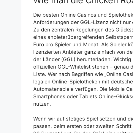
Wie man die Chicken Road
Die besten Online Casinos und Spielothek
Anforderungen der GGL-Lizenz nicht nur e
Zu den zentralen Regelungen des Glückss
eines anbieterübergreifenden Selbstsper
Euro pro Spieler und Monat. Als Spieler kön
lizenzierten Anbieter ganz einfach von 
der Länder (GGL) herunterladen. Wichtig i
offiziellen GGL-Whitelist stehen – genau d
Liste. Wer nach Begriffen wie „Online Ca
legalen Online-Spielotheken mit deutscher 
Automatenspiele verfügen. Die Mobile Cas
Smartphones oder Tablets Online-Glückss
nutzen.
Wenn wir auf stetiges Spiel setzen und di
passen, beim ersten oder zweiten Schri