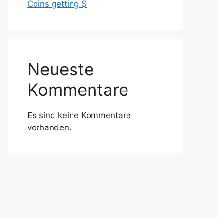
Coins getting $
Neueste
Kommentare
Es sind keine Kommentare
vorhanden.