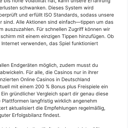
re bis hohe Volatilität hat, kann unsere Erfahrung
Verlusten schwanken. Dieses System wird
erprüft und erfüllt ISO Standards, sodass unsere
r sind. Alle Aktionen sind einfach—tippen um das
auszuzahlen. Für schnellen Zugriff können wir
dschirm mit einem einzigen Tippen hinzufügen. Ob
Internet verwenden, das Spiel funktioniert
 allen Endgeräten möglich, zudem musst du
bwickeln. Für alle, die Casinos nur in ihrer
enzierten Online Casinos in Deutschland
tuell mit einem 200 % Bonus plus Freispiele ein
in gründlicher Vergleich spart dir genau diese
 Plattformen langfristig wirklich angenehm
rt aktualisiert die Empfehlungen regelmäßig,
ter Erfolgsbilanz findest.