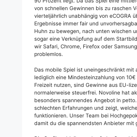
90 Prozent liegt. Da das Spiel eine mittle
von schnellen Gewinnen bis zu raschen 
vierteljährlich unabhängig von eCOGRA üb
Ergebnisse immer fair und unvorhersagba
Huhn zu bewegen, nach unten wischen um 
sogar eine Verknüpfung auf dem Startbil
wir Safari, Chrome, Firefox oder Samsung 
problemlos.
Das mobile Spiel ist uneingeschränkt mit
lediglich eine Mindesteinzahlung von 10€ a
Freizeit nutzen, sind Gewinne aus EU-liz
normalerweise steuerfrei. Novoline hat ak
besonders spannendes Angebot in petto. E
schlechten Erfahrungen und zeigt, welche
funktionieren. Unser Team bei Hochgepoke
damit du die spannendsten Anbieter mit gu