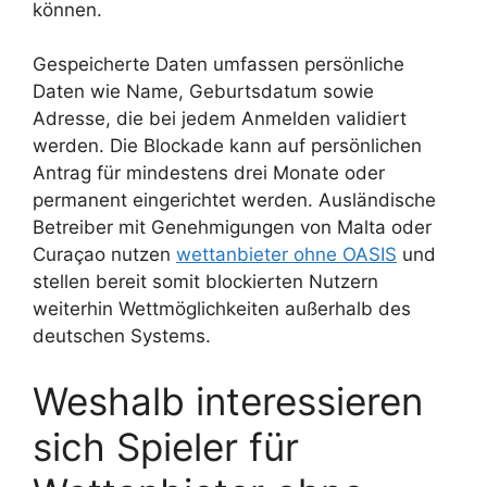
können.
Gespeicherte Daten umfassen persönliche
Daten wie Name, Geburtsdatum sowie
Adresse, die bei jedem Anmelden validiert
werden. Die Blockade kann auf persönlichen
Antrag für mindestens drei Monate oder
permanent eingerichtet werden. Ausländische
Betreiber mit Genehmigungen von Malta oder
Curaçao nutzen
wettanbieter ohne OASIS
und
stellen bereit somit blockierten Nutzern
weiterhin Wettmöglichkeiten außerhalb des
deutschen Systems.
Weshalb interessieren
sich Spieler für