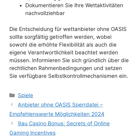
Dokumentieren Sie Ihre Wettaktivitäten
nachvollziehbar
Die Entscheidung für wettanbieter ohne OASIS
sollte sorgfältig getroffen werden, wobei
sowohl die erhöhte Flexibilität als auch die
eigene Verantwortlichkeit beachtet werden
müssen. Informieren Sie sich gründlich über die
rechtlichen Rahmenbedingungen und setzen
Sie verfügbare Selbstkontrollmechanismen ein.
Spiele
Anbieter ohne OASIS Sperrdatei –
Empfehlenswerte Möglichkeiten 2024
9au Casino Bonus: Secrets of Online
Gaming Incentives