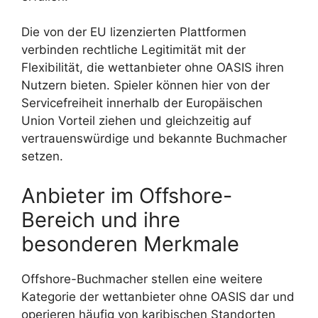
Die von der EU lizenzierten Plattformen
verbinden rechtliche Legitimität mit der
Flexibilität, die wettanbieter ohne OASIS ihren
Nutzern bieten. Spieler können hier von der
Servicefreiheit innerhalb der Europäischen
Union Vorteil ziehen und gleichzeitig auf
vertrauenswürdige und bekannte Buchmacher
setzen.
Anbieter im Offshore-
Bereich und ihre
besonderen Merkmale
Offshore-Buchmacher stellen eine weitere
Kategorie der wettanbieter ohne OASIS dar und
operieren häufig von karibischen Standorten