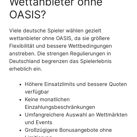
Wettanbieter ohne
OASIS?
Viele deutsche Spieler wählen gezielt
wettanbieter ohne OASIS, da sie größere
Flexibilität und bessere Wettbedingungen
anstreben. Die strengen Regulierungen in
Deutschland begrenzen das Spielerlebnis
erheblich ein.
Höhere Einsatzlimits und bessere Quoten
verfügbar
Keine monatlichen
Einzahlungsbeschränkungen
Umfangreichere Auswahl an Wettmärkten
und Events
Großzügigere Bonusangebote ohne