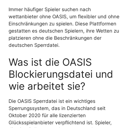
Immer häufiger Spieler suchen nach
wettanbieter ohne OASIS, um flexibler und ohne
Einschränkungen zu spielen. Diese Plattformen
gestatten es deutschen Spielern, ihre Wetten zu
platzieren ohne die Beschränkungen der
deutschen Sperrdatei.
Was ist die OASIS
Blockierungsdatei und
wie arbeitet sie?
Die OASIS Sperrdatei ist ein wichtiges
Sperrungssystem, das in Deutschland seit
Oktober 2020 für alle lizenzierten
Glücksspielanbieter verpflichtend ist. Spieler,