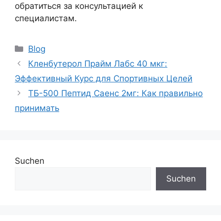
обратиться за консультацией к
специалистам.
Blog
Кленбутерол Прайм Лабс 40 мкг:
Эффективный Курс для Спортивных Целей
ТБ-500 Пептид Саенс 2мг: Как правильно
принимать
Suchen
Suchen