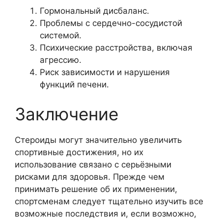
Гормональный дисбаланс.
Проблемы с сердечно-сосудистой
системой.
Психические расстройства, включая
агрессию.
Риск зависимости и нарушения
функций печени.
Заключение
Стероиды могут значительно увеличить
спортивные достижения, но их
использование связано с серьёзными
рисками для здоровья. Прежде чем
принимать решение об их применении,
спортсменам следует тщательно изучить все
возможные последствия и, если возможно,