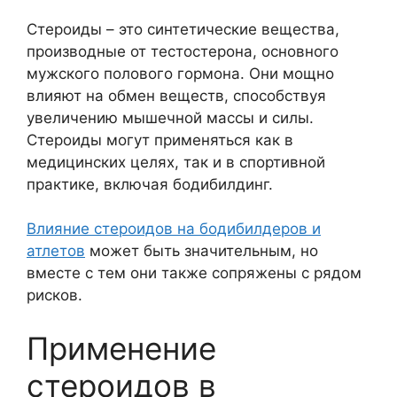
Стероиды – это синтетические вещества,
производные от тестостерона, основного
мужского полового гормона. Они мощно
влияют на обмен веществ, способствуя
увеличению мышечной массы и силы.
Стероиды могут применяться как в
медицинских целях, так и в спортивной
практике, включая бодибилдинг.
Влияние стероидов на бодибилдеров и
атлетов
может быть значительным, но
вместе с тем они также сопряжены с рядом
рисков.
Применение
стероидов в