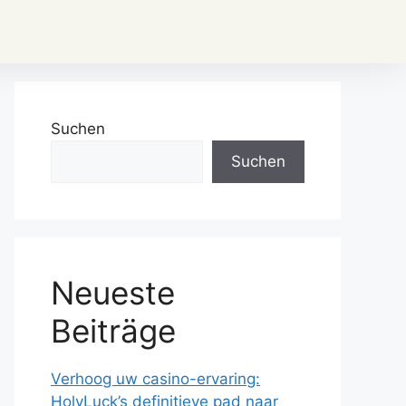
Suchen
Suchen
Neueste
Beiträge
Verhoog uw casino-ervaring:
HolyLuck’s definitieve pad naar