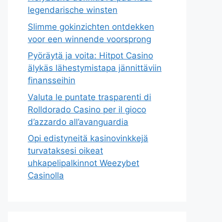
legendarische winsten
Slimme gokinzichten ontdekken
voor een winnende voorsprong
Pyöräytä ja voita: Hitpot Casino
älykäs lähestymistapa jännittäviin
finansseihin
Valuta le puntate trasparenti di
Rolldorado Casino per il gioco
d’azzardo all’avanguardia
Opi edistyneitä kasinovinkkejä
turvataksesi oikeat
uhkapelipalkinnot Weezybet
Casinolla