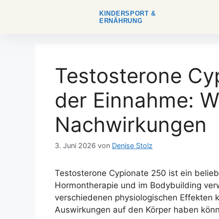
KINDERSPORT &
ERNÄHRUNG
Testosterone Cy
der Einnahme: W
Nachwirkungen
3. Juni 2026
von
Denise Stolz
Testosterone Cypionate 250 ist ein belieb
Hormontherapie und im Bodybuilding ver
verschiedenen physiologischen Effekten 
Auswirkungen auf den Körper haben kön